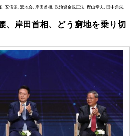
派
,
安倍派
,
宏地会
,
岸田首相
,
政治資金規正法
,
樫山幸夫
,
田中角栄
,
腰、岸田首相、どう窮地を乗り切