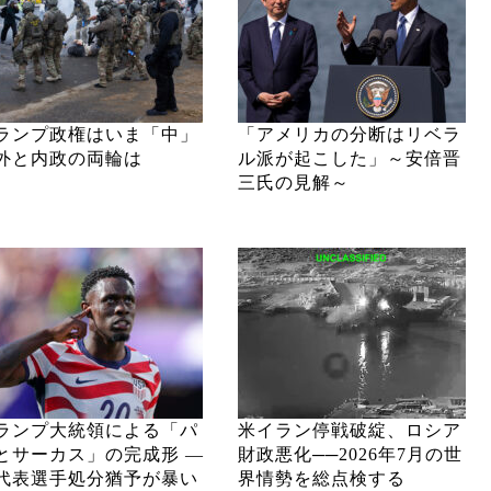
ランプ政権はいま「中」
「アメリカの分断はリベラ
外と内政の両輪は
ル派が起こした」～安倍晋
三氏の見解～
ランプ大統領による「パ
米イラン停戦破綻、ロシア
とサーカス」の完成形 ―
財政悪化──2026年7月の世
代表選手処分猶予が暴い
界情勢を総点検する