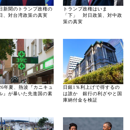
日新聞のトランプ政権の
トランプ政権はいま
日、対台湾政策の真実
「下」 対日政策、対中政
策の真実
026年夏、熱波『カニキュ
日銀1％利上げで得するの
ル』が暴いた先進国の素
は誰か 銀行の利ざやと国
庫納付金を検証