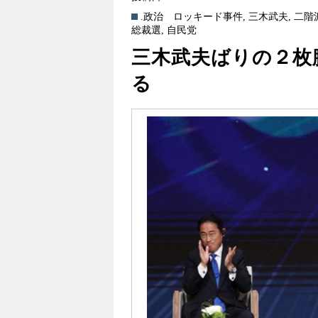
.政治
ロッキード事件
,
三木武夫
,
二階
総裁選
,
自民党
三木武夫ばりの２枚
る