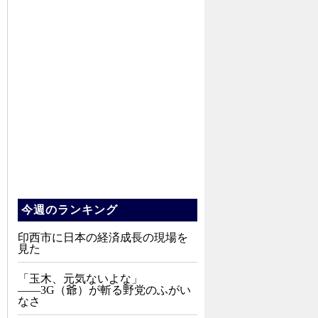
今週のランキング
印西市に日本の経済成長の現場を
見た
「玉木、元気ないよな」
――3G（爺）が斬る野党のふがい
なさ