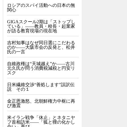
ロシアのスパイ活動への日本の無
関心
GIGAスクール2期は「ストップし
ている」——教員・校長・起業家
が語る教育現場の現在地
吉村知事はなぜ同日選にこだわる
のか――大阪市会の反発と、松井
氏の一言
自維政権は“天城越え”か――古川
元久氏が問う消費税減税と円安リ
スク
日米繊維交渉“善処します”誤訳伝
説 その１
金正恩激怒、北朝鮮権力中枢に再
び激震
米イラン戦争「休止」とネタニヤ
フ首相訪米――「狐と狸の化かし
合い」再び