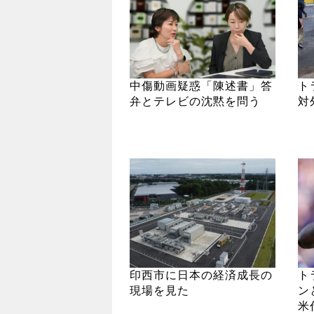
中傷動画疑惑「陳述書」答
ト
弁とテレビの沈黙を問う
対
印西市に日本の経済成長の
ト
現場を見た
ン
米