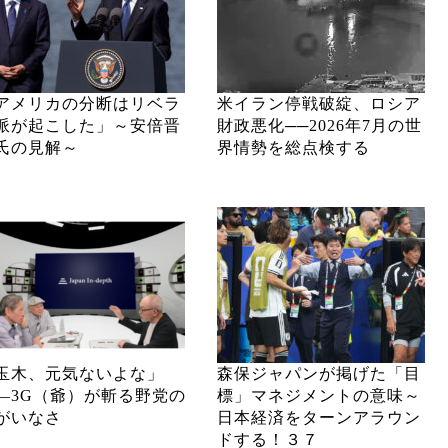
アメリカの分断はリベラ
米イラン停戦破綻、ロシア
派が起こした」～安倍晋
財政悪化──2026年7月の世
氏の見解～
界情勢を総点検する
玉木、元気ないよな」
森保ジャパンが掲げた「目
―3G（爺）が斬る野党の
標」マネジメントの意味～
がいなさ
日本経済をターンアラウン
ドする！３７