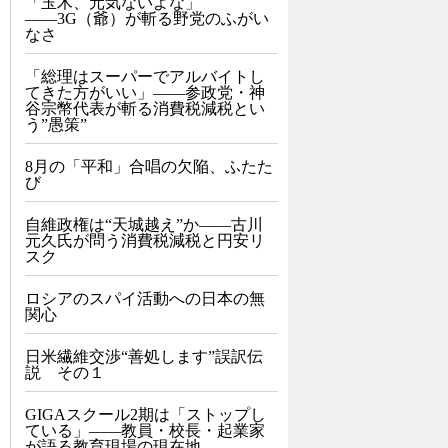
「玉木、元気ないよな」
――3G（爺）が斬る野党のふがい
なさ
「総理はスーパーでアルバイトし
てきた方がいい」――参政党・神
谷宗幣代表が斬る消費税減税とい
う”愚策”
8月の「平和」合唱の欠陥、ふたた
び
自維政権は“天城越え”か――古川
元久氏が問う消費税減税と円安リ
スク
ロシアのスパイ活動への日本の無
関心
日米繊維交渉“善処します”誤訳伝
説 その１
GIGAスクール2期は「ストップし
ている」——教員・校長・起業家
が語る教育現場の現在地