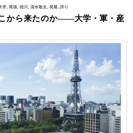
大学
,
尾張
,
徳川
,
清水敬太
,
発展
,
誇り
こから来たのか――大学・軍・産