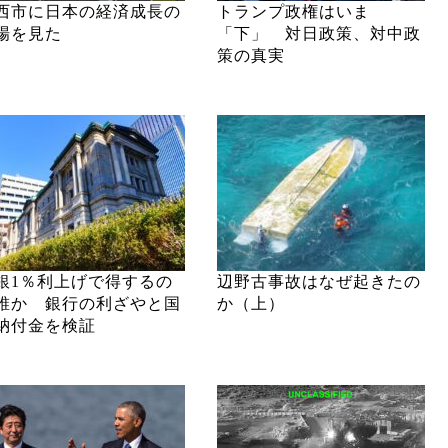
西市に日本の経済成長の
トランプ政権はいま
場を見た
「下」 対日政策、対中政
策の真実
銀1％利上げで得するの
辺野古事故はなぜ起きたの
誰か 銀行の利ざやと国
か（上）
納付金を検証