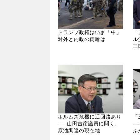
トランプ政権はいま「中」
「
対外と内政の両輪は
ル
三
ホルムズ危機に迂回路あり
「
── 山田吉彦議員に聞く、
―
原油調達の現在地
ふ