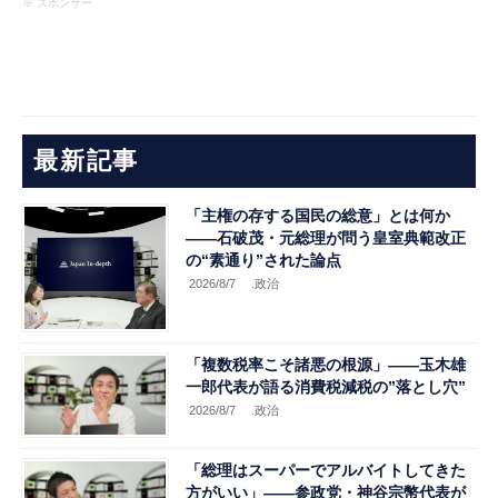
※ スポンサー
最新記事
「主権の存する国民の総意」とは何か
――石破茂・元総理が問う皇室典範改正
の“素通り”された論点
2026/8/7
.政治
「複数税率こそ諸悪の根源」――玉木雄
一郎代表が語る消費税減税の”落とし穴”
2026/8/7
.政治
「総理はスーパーでアルバイトしてきた
方がいい」――参政党・神谷宗幣代表が