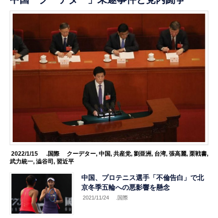
2022/1/15
.国際
クーデター
,
中国
,
共産党
,
劉亜洲
,
台湾
,
張高麗
,
栗戦書
,
武力統一
,
澁谷司
,
習近平
中国、プロテニス選手「不倫告白」で北
京冬季五輪への悪影響を懸念
2021/11/24
.国際