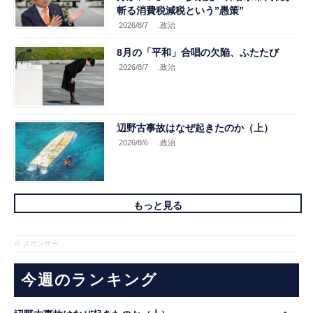
斬る消費税減税という”愚策”
2026/8/7
.政治
8月の「平和」合唱の欠陥、ふたたび
2026/8/7
.政治
辺野古事故はなぜ起きたのか（上）
2026/8/6
.政治
もっと見る
※ スポンサー
今週のランキング