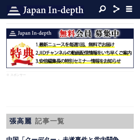
※ スポンサー
張高麗
記事一覧
中国「クーデター」未遂事件と党内闘争