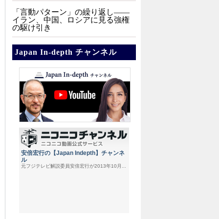
「言動パターン」の繰り返し――
イラン、中国、ロシアに見る強権
の駆け引き
Japan In-depth チャンネル