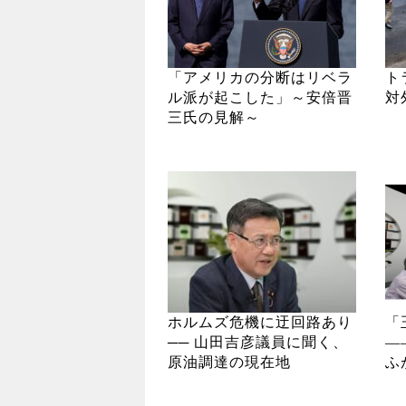
「アメリカの分断はリベラ
ト
ル派が起こした」～安倍晋
対
三氏の見解～
ホルムズ危機に迂回路あり
「
── 山田吉彦議員に聞く、
―
原油調達の現在地
ふ