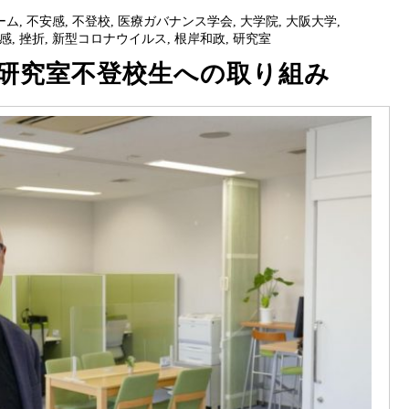
ーム
,
不安感
,
不登校
,
医療ガバナンス学会
,
大学院
,
大阪大学
,
感
,
挫折
,
新型コロナウイルス
,
根岸和政
,
研究室
研究室不登校生への取り組み