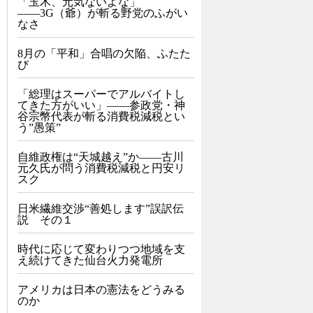
「玉木、元気ないよな」
――3G（爺）が斬る野党のふがい
なさ
8月の「平和」合唱の欠陥、ふたた
び
「総理はスーパーでアルバイトし
てきた方がいい」――参政党・神
谷宗幣代表が斬る消費税減税とい
う”愚策”
自維政権は“天城越え”か――古川
元久氏が問う消費税減税と円安リ
スク
日米繊維交渉“善処します”誤訳伝
説 その１
時代に応じて変わりつつ地域を支
え続けてきた仙台火力発電所
アメリカは日本の憲法をどうみる
のか