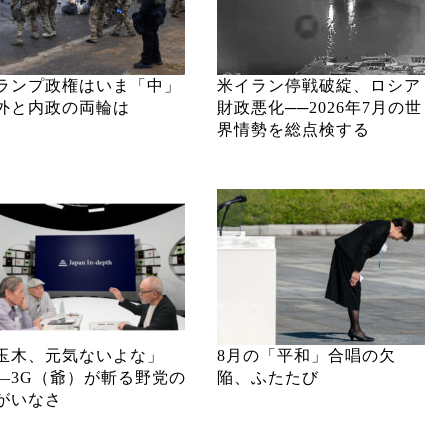
ランプ政権はいま「中」
米イラン停戦破綻、ロシア
外と内政の両輪は
財政悪化──2026年7月の世
界情勢を総点検する
玉木、元気ないよな」
8月の「平和」合唱の欠
―3G（爺）が斬る野党の
陥、ふたたび
がいなさ