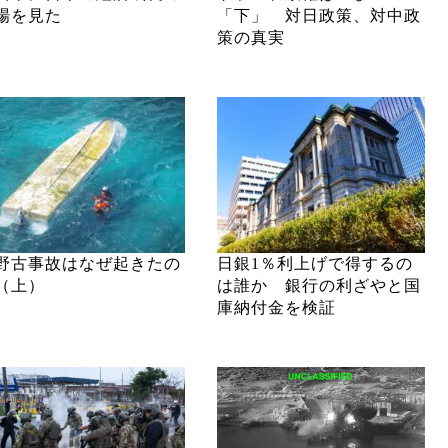
場を見た
「下」 対日政策、対中政
策の真実
野古事故はなぜ起きたの
日銀1％利上げで得するの
（上）
は誰か 銀行の利ざやと国
庫納付金を検証