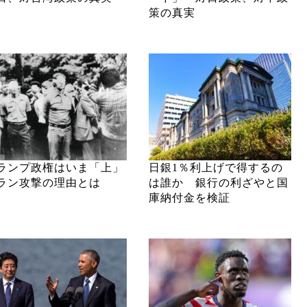
策の真実
ランプ政権はいま「上」
日銀1％利上げで得するの
ラン攻撃の理由とは
は誰か 銀行の利ざやと国
庫納付金を検証