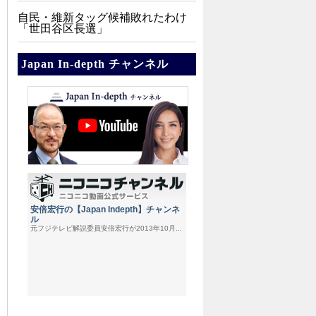
自民・維新タッグ候補敗れたわけ
「世田谷区長選」
Japan In-depth チャンネル