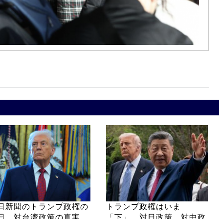
日新聞のトランプ政権の
トランプ政権はいま
日、対台湾政策の真実
「下」 対日政策、対中政