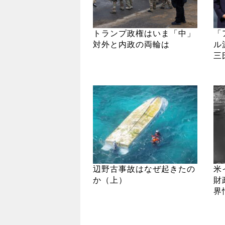
トランプ政権はいま「中」
「
対外と内政の両輪は
ル
三
辺野古事故はなぜ起きたの
米
か（上）
財
界