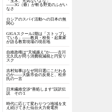
「玉木、元気ないよな」
――3G（爺）が斬る野党のふがい
なさ
ロシアのスパイ活動への日本の無
関心
GIGAスクール2期は「ストップし
ている」——教員・校長・起業家
が語る教育現場の現在地
自維政権は“天城越え”か――古川
元久氏が問う消費税減税と円安リ
スク
吉村知事はなぜ同日選にこだわる
のか――大阪市会の反発と、松井
氏の一言
日米繊維交渉“善処します”誤訳伝
説 その１
時代に応じて変わりつつ地域を支
え続けてきた仙台火力発電所