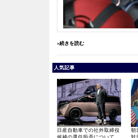
»続きを読む
人気記事
日産自動車での社外取締役
朝
候補の選任拒否について
対