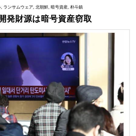
ル
,
ランサムウェア
,
北朝鮮
,
暗号資産
,
朴斗鎮
開発財源は暗号資産窃取