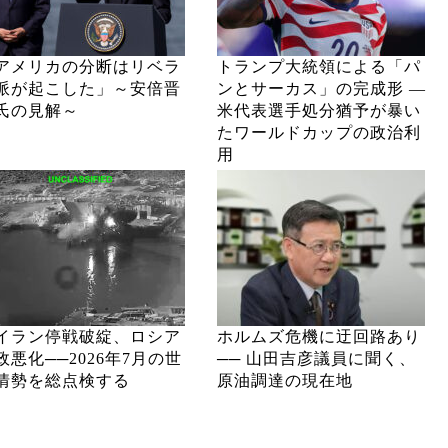
アメリカの分断はリベラ
トランプ大統領による「パ
派が起こした」～安倍晋
ンとサーカス」の完成形 ―
氏の見解～
米代表選手処分猶予が暴い
たワールドカップの政治利
用
イラン停戦破綻、ロシア
ホルムズ危機に迂回路あり
政悪化──2026年7月の世
── 山田吉彦議員に聞く、
情勢を総点検する
原油調達の現在地