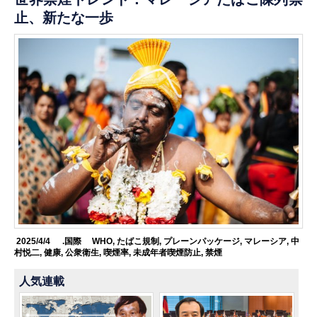
止、新たな一歩
2025/4/4
.国際
WHO
,
たばこ規制
,
プレーンパッケージ
,
マレーシア
,
中
村悦二
,
健康
,
公衆衛生
,
喫煙率
,
未成年者喫煙防止
,
禁煙
人気連載