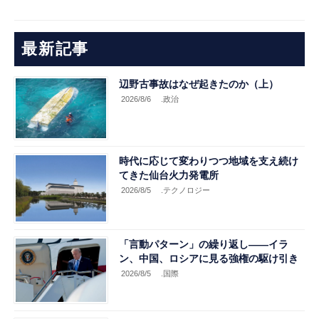
最新記事
辺野古事故はなぜ起きたのか（上）
2026/8/6
.政治
時代に応じて変わりつつ地域を支え続け
てきた仙台火力発電所
2026/8/5
.テクノロジー
「言動パターン」の繰り返し――イラ
ン、中国、ロシアに見る強権の駆け引き
2026/8/5
.国際