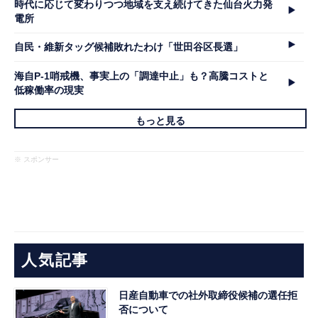
時代に応じて変わりつつ地域を支え続けてきた仙台火力発
電所
自民・維新タッグ候補敗れたわけ「世田谷区長選」
海自P-1哨戒機、事実上の「調達中止」も？高騰コストと
低稼働率の現実
もっと見る
※ スポンサー
人気記事
日産自動車での社外取締役候補の選任拒
否について