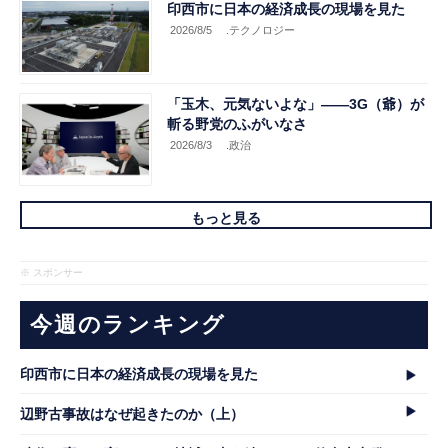
印西市に日本の経済成長の現場を見た
2026/8/5
.テクノロジー
「玉木、元気ないよな」――3G（爺）が
斬る野党のふがいなさ
2026/8/3
.政治
もっと見る
※ スポンサー
今週のランキング
印西市に日本の経済成長の現場を見た
辺野古事故はなぜ起きたのか（上）