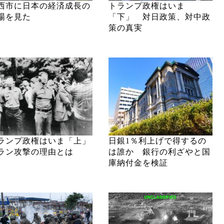
西市に日本の経済成長の
トランプ政権はいま
場を見た
「下」 対日政策、対中政
策の真実
ランプ政権はいま「上」
日銀1％利上げで得するの
ラン攻撃の理由とは
は誰か 銀行の利ざやと国
庫納付金を検証