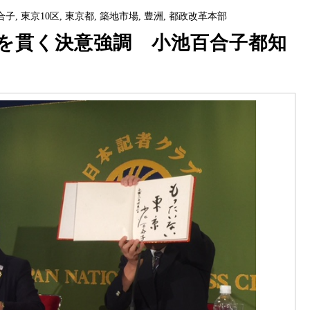
合子
,
東京10区
,
東京都
,
築地市場
,
豊洲
,
都政改革本部
を貫く決意強調 小池百合子都知