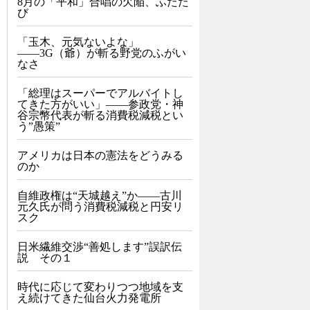
8月の「平和」合唱の欠陥、ふたた
び
「玉木、元気ないよな」
――3G（爺）が斬る野党のふがい
なさ
「総理はスーパーでアルバイトし
てきた方がいい」――参政党・神
谷宗幣代表が斬る消費税減税とい
う”愚策”
アメリカは日本の憲法をどうみる
のか
自維政権は“天城越え”か――古川
元久氏が問う消費税減税と円安リ
スク
日米繊維交渉“善処します”誤訳伝
説 その１
時代に応じて変わりつつ地域を支
え続けてきた仙台火力発電所