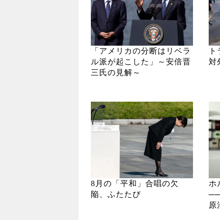
「アメリカの分断はリベラ
ト
ル派が起こした」～安倍晋
対
三氏の見解～
8月の「平和」合唱の欠
ホ
陥、ふたたび
─
原