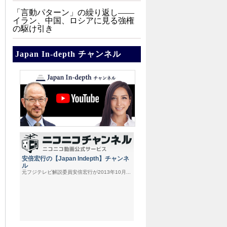
「言動パターン」の繰り返し――
イラン、中国、ロシアに見る強権
の駆け引き
Japan In-depth チャンネル