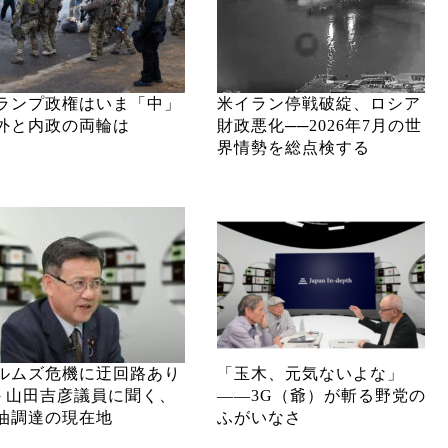
ランプ政権はいま「中」
米イラン停戦破綻、ロシア
外と内政の両輪は
財政悪化──2026年7月の世
界情勢を総点検する
ルムズ危機に迂回路あり
「玉木、元気ないよな」
─ 山田吉彦議員に聞く、
――3G（爺）が斬る野党の
油調達の現在地
ふがいなさ