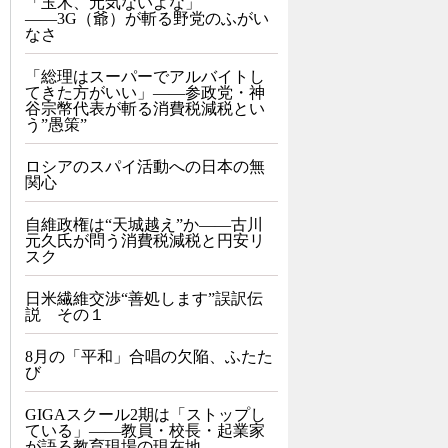
「玉木、元気ないよな」
――3G（爺）が斬る野党のふがい
なさ
「総理はスーパーでアルバイトし
てきた方がいい」――参政党・神
谷宗幣代表が斬る消費税減税とい
う”愚策”
ロシアのスパイ活動への日本の無
関心
自維政権は“天城越え”か――古川
元久氏が問う消費税減税と円安リ
スク
日米繊維交渉“善処します”誤訳伝
説 その１
8月の「平和」合唱の欠陥、ふたた
び
GIGAスクール2期は「ストップし
ている」——教員・校長・起業家
が語る教育現場の現在地