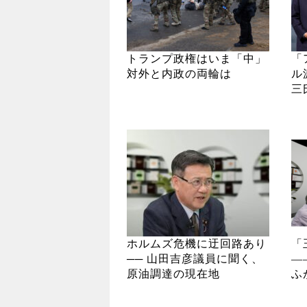
トランプ政権はいま「中」
「
対外と内政の両輪は
ル
三
ホルムズ危機に迂回路あり
「
── 山田吉彦議員に聞く、
―
原油調達の現在地
ふ