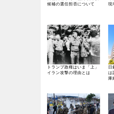
候補の選任拒否について
現
トランプ政権はいま「上」
日
イラン攻撃の理由とは
は
庫