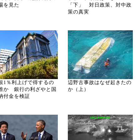
場を見た
「下」 対日政策、対中政
策の真実
銀1％利上げで得するの
辺野古事故はなぜ起きたの
誰か 銀行の利ざやと国
か（上）
納付金を検証