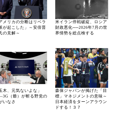
アメリカの分断はリベラ
米イラン停戦破綻、ロシア
派が起こした」～安倍晋
財政悪化──2026年7月の世
氏の見解～
界情勢を総点検する
玉木、元気ないよな」
森保ジャパンが掲げた「目
―3G（爺）が斬る野党の
標」マネジメントの意味～
がいなさ
日本経済をターンアラウン
ドする！３７