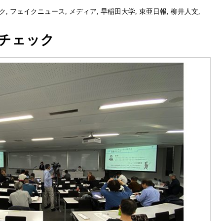
ク
,
フェイクニュース
,
メディア
,
早稲田大学
,
東亜日報
,
柳井人文
,
チェック