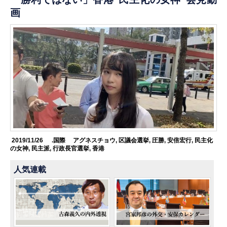
画
2019/11/26
.国際
アグネスチョウ
,
区議会選挙
,
圧勝
,
安倍宏行
,
民主化
の女神
,
民主派
,
行政長官選挙
,
香港
人気連載