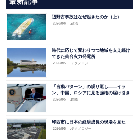
最新記事
辺野古事故はなぜ起きたのか（上）
2026/8/6
.政治
時代に応じて変わりつつ地域を支え続け
てきた仙台火力発電所
2026/8/5
.テクノロジー
「言動パターン」の繰り返し――イラ
ン、中国、ロシアに見る強権の駆け引き
2026/8/5
.国際
印西市に日本の経済成長の現場を見た
2026/8/5
.テクノロジー