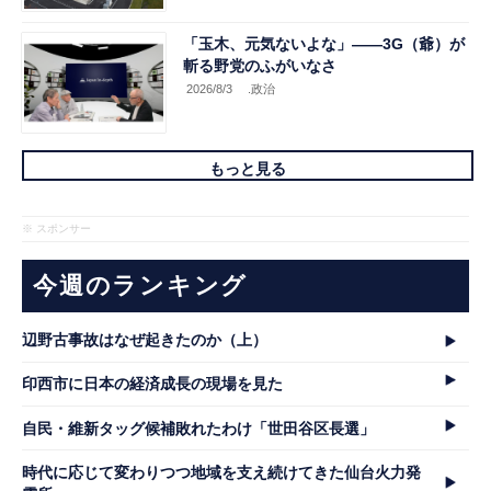
「玉木、元気ないよな」――3G（爺）が
斬る野党のふがいなさ
2026/8/3
.政治
もっと見る
※ スポンサー
今週のランキング
辺野古事故はなぜ起きたのか（上）
印西市に日本の経済成長の現場を見た
自民・維新タッグ候補敗れたわけ「世田谷区長選」
時代に応じて変わりつつ地域を支え続けてきた仙台火力発