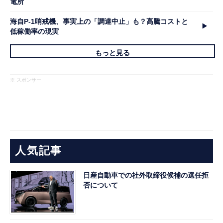
電所
海自P-1哨戒機、事実上の「調達中止」も？高騰コストと
低稼働率の現実
もっと見る
※ スポンサー
人気記事
日産自動車での社外取締役候補の選任拒
否について