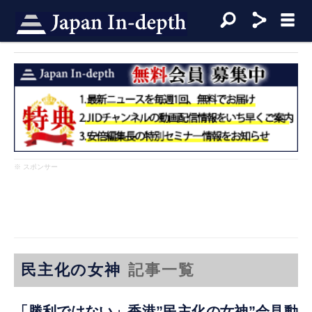
※ スポンサー
民主化の女神
記事一覧
「勝利ではない」香港”民主化の女神”会見動