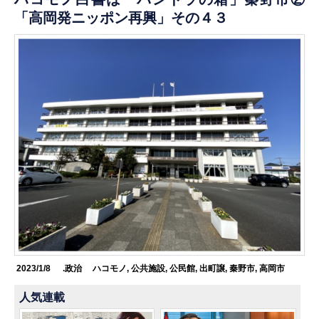
「高岡発ニッポン再興」その４３
2023/1/8
.政治
ハコモノ
,
公共施設
,
公民館
,
出町譲
,
秦野市
,
高岡市
人気連載