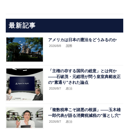
最新記事
アメリカは日本の憲法をどうみるのか
2026/8/8
.国際
「主権の存する国民の総意」とは何か
――石破茂・元総理が問う皇室典範改正
の“素通り”された論点
2026/8/7
.政治
「複数税率こそ諸悪の根源」――玉木雄
一郎代表が語る消費税減税の”落とし穴”
2026/8/7
.政治