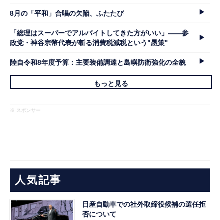
8月の「平和」合唱の欠陥、ふたたび
「総理はスーパーでアルバイトしてきた方がいい」――参
政党・神谷宗幣代表が斬る消費税減税という"愚策"
陸自令和8年度予算：主要装備調達と島嶼防衛強化の全貌
もっと見る
※ スポンサー
人気記事
日産自動車での社外取締役候補の選任拒
否について