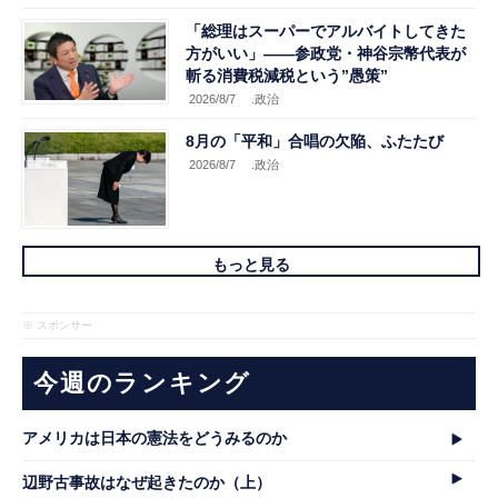
「総理はスーパーでアルバイトしてきた
方がいい」――参政党・神谷宗幣代表が
斬る消費税減税という”愚策”
2026/8/7
.政治
8月の「平和」合唱の欠陥、ふたたび
2026/8/7
.政治
もっと見る
※ スポンサー
今週のランキング
アメリカは日本の憲法をどうみるのか
辺野古事故はなぜ起きたのか（上）