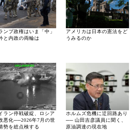
ランプ政権はいま「中」
アメリカは日本の憲法をど
外と内政の両輪は
うみるのか
イラン停戦破綻、ロシア
ホルムズ危機に迂回路あり
政悪化──2026年7月の世
── 山田吉彦議員に聞く、
情勢を総点検する
原油調達の現在地