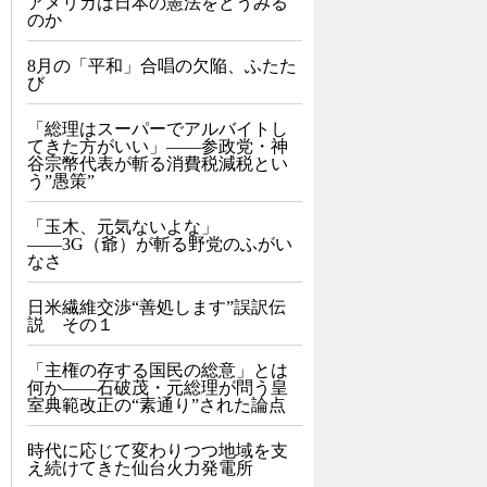
アメリカは日本の憲法をどうみる
のか
8月の「平和」合唱の欠陥、ふたた
び
「総理はスーパーでアルバイトし
てきた方がいい」――参政党・神
谷宗幣代表が斬る消費税減税とい
う”愚策”
「玉木、元気ないよな」
――3G（爺）が斬る野党のふがい
なさ
日米繊維交渉“善処します”誤訳伝
説 その１
「主権の存する国民の総意」とは
何か――石破茂・元総理が問う皇
室典範改正の“素通り”された論点
時代に応じて変わりつつ地域を支
え続けてきた仙台火力発電所