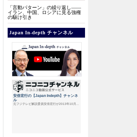
「言動パターン」の繰り返し――
イラン、中国、ロシアに見る強権
の駆け引き
Japan In-depth チャンネル