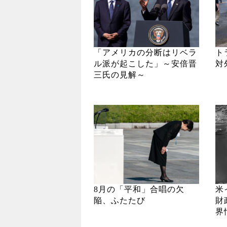
「アメリカの分断はリベラ
ト
ル派が起こした」～安倍晋
対
三氏の見解～
8月の「平和」合唱の欠
米
陥、ふたたび
財
界