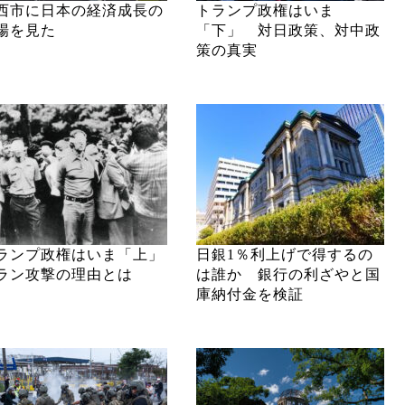
西市に日本の経済成長の
トランプ政権はいま
場を見た
「下」 対日政策、対中政
策の真実
ランプ政権はいま「上」
日銀1％利上げで得するの
ラン攻撃の理由とは
は誰か 銀行の利ざやと国
庫納付金を検証