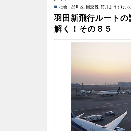
.社会
品川区
,
国交省
,
筒井ようすけ
,
羽田新飛行ルートの
解く！その８５