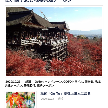
2020/10/23
.経済
GoToキャンペンーン
,
GOTOトラベル
,
国交省
,
地域
共通クーポン
,
安倍宏行
,
電子クーポン
混迷「Go To」割引上限元に戻る
2020/10/14
.経済