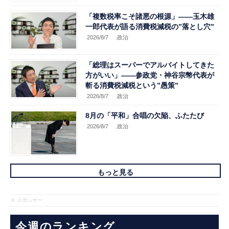
「複数税率こそ諸悪の根源」――玉木雄
一郎代表が語る消費税減税の”落とし穴”
2026/8/7
.政治
「総理はスーパーでアルバイトしてきた
方がいい」――参政党・神谷宗幣代表が
斬る消費税減税という”愚策”
2026/8/7
.政治
8月の「平和」合唱の欠陥、ふたたび
2026/8/7
.政治
もっと見る
※ スポンサー
今週のランキング