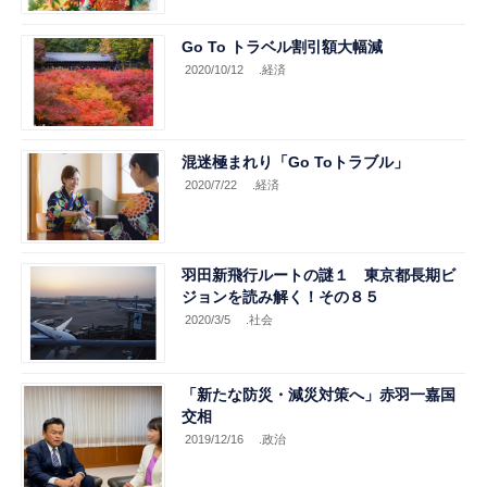
Go To トラベル割引額大幅減
2020/10/12
.経済
混迷極まれり「Go Toトラブル」
2020/7/22
.経済
羽田新飛行ルートの謎１ 東京都長期ビ
ジョンを読み解く！その８５
2020/3/5
.社会
「新たな防災・減災対策へ」赤羽一嘉国
交相
2019/12/16
.政治