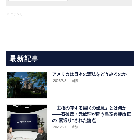
※ スポンサー
最新記事
アメリカは日本の憲法をどうみるのか
2026/8/8
.国際
「主権の存する国民の総意」とは何か
――石破茂・元総理が問う皇室典範改正
の“素通り”された論点
2026/8/7
.政治