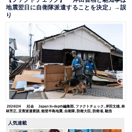
地震翌日に自衛隊派遣することを決定」→誤
り
2024/2/4
.社会
Japan In-depth編集部
,
ファクトチェック
,
岸田文雄
,
林
林芳正
,
災害派遣要請
,
能登半島地震
,
自衛隊
,
防衛大臣
,
防衛省
,
馳浩
人気連載