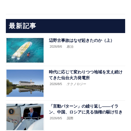
最新記事
辺野古事故はなぜ起きたのか（上）
2026/8/6
.政治
時代に応じて変わりつつ地域を支え続け
てきた仙台火力発電所
2026/8/5
.テクノロジー
「言動パターン」の繰り返し――イラ
ン、中国、ロシアに見る強権の駆け引き
2026/8/5
.国際