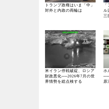
トランプ政権はいま「中」
「
対外と内政の両輪は
ル
三
米イラン停戦破綻、ロシア
ホ
財政悪化──2026年7月の世
─
界情勢を総点検する
原