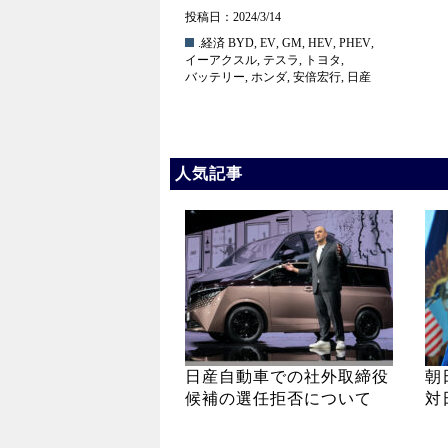
投稿日：2024/3/14
.経済
BYD
,
EV
,
GM
,
HEV
,
PHEV
,
イーアクスル
,
テスラ
,
トヨタ
,
バッテリー
,
ホンダ
,
安倍宏行
,
日産
人気記事
日産自動車での社外取締役
朝
候補の選任拒否について
対