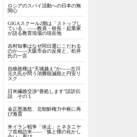
ロシアのスパイ活動への日本の無
関心
GIGAスクール2期は「ストップし
ている」——教員・校長・起業家
が語る教育現場の現在地
吉村知事はなぜ同日選にこだわる
のか――大阪市会の反発と、松井
氏の一言
自維政権は“天城越え”か――古川
元久氏が問う消費税減税と円安リ
スク
日米繊維交渉“善処します”誤訳伝
説 その１
金正恩激怒、北朝鮮権力中枢に再
び激震
米イラン戦争「休止」とネタニヤ
フ首相訪米――「狐と狸の化かし
合い」再び