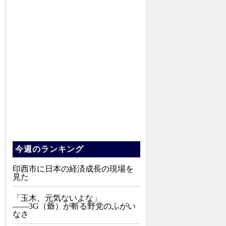
今週のランキング
印西市に日本の経済成長の現場を
見た
「玉木、元気ないよな」
――3G（爺）が斬る野党のふがい
なさ