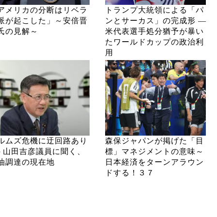
アメリカの分断はリベラ
トランプ大統領による「パ
派が起こした」～安倍晋
ンとサーカス」の完成形 ―
氏の見解～
米代表選手処分猶予が暴い
たワールドカップの政治利
用
ルムズ危機に迂回路あり
森保ジャパンが掲げた「目
─ 山田吉彦議員に聞く、
標」マネジメントの意味～
油調達の現在地
日本経済をターンアラウン
ドする！３７