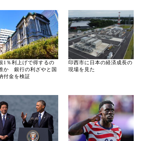
銀1％利上げで得するの
印西市に日本の経済成長の
誰か 銀行の利ざやと国
現場を見た
納付金を検証