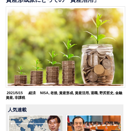
2021/5/15
.経済
NISA
,
老後
,
資産形成
,
資産活用
,
退職
,
野尻哲史
,
金融
資産
,
非課税
人気連載