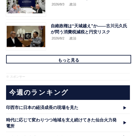
2026/8/3
.政治
自維政権は“天城越え”か――古川元久氏
が問う消費税減税と円安リスク
2026/8/2
.政治
もっと見る
※ スポンサー
今週のランキング
印西市に日本の経済成長の現場を見た
時代に応じて変わりつつ地域を支え続けてきた仙台火力発
電所