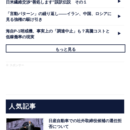
日米繊維交渉“善処します”誤訳伝説 その１
「言動パターン」の繰り返し――イラン、中国、ロシアに
見る強権の駆け引き
海自P-1哨戒機、事実上の「調達中止」も？高騰コストと
低稼働率の現実
もっと見る
※ スポンサー
人気記事
日産自動車での社外取締役候補の選任拒
否について