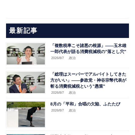
最新記事
「複数税率こそ諸悪の根源」――玉木雄
一郎代表が語る消費税減税の”落とし穴”
2026/8/7
.政治
「総理はスーパーでアルバイトしてきた
方がいい」――参政党・神谷宗幣代表が
斬る消費税減税という”愚策”
2026/8/7
.政治
8月の「平和」合唱の欠陥、ふたたび
2026/8/7
.政治