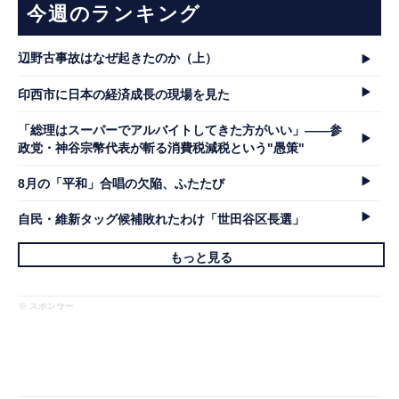
今週のランキング
辺野古事故はなぜ起きたのか（上）
印西市に日本の経済成長の現場を見た
「総理はスーパーでアルバイトしてきた方がいい」――参
政党・神谷宗幣代表が斬る消費税減税という"愚策"
8月の「平和」合唱の欠陥、ふたたび
自民・維新タッグ候補敗れたわけ「世田谷区長選」
もっと見る
※ スポンサー