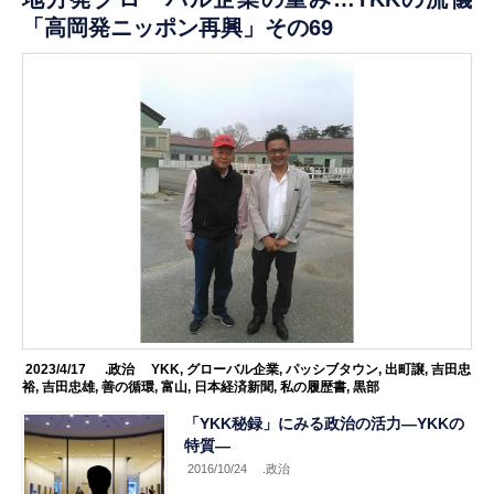
「高岡発ニッポン再興」その69
2023/4/17
.政治
YKK
,
グローバル企業
,
パッシブタウン
,
出町譲
,
吉田忠
裕
,
吉田忠雄
,
善の循環
,
富山
,
日本経済新聞
,
私の履歴書
,
黒部
「YKK秘録」にみる政治の活力―YKKの
特質―
2016/10/24
.政治