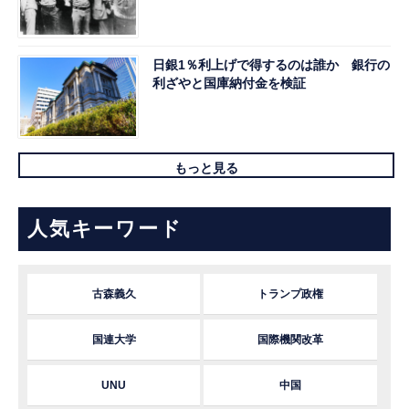
日銀1％利上げで得するのは誰か 銀行の
利ざやと国庫納付金を検証
もっと見る
人気キーワード
古森義久
トランプ政権
国連大学
国際機関改革
UNU
中国