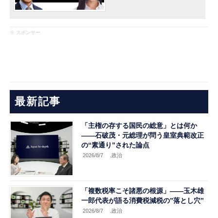
※ スポンサー
最新記事
「主権の存する国民の総意」とは何か
――石破茂・元総理が問う皇室典範改正
の“素通り”された論点
2026/8/7
.政治
「複数税率こそ諸悪の根源」――玉木雄
一郎代表が語る消費税減税の”落とし穴”
2026/8/7
.政治