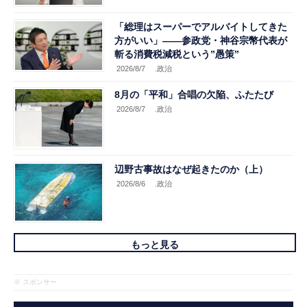
「総理はスーパーでアルバイトしてきた
方がいい」――参政党・神谷宗幣代表が
斬る消費税減税という”愚策”
2026/8/7
.政治
8月の「平和」合唱の欠陥、ふたたび
2026/8/7
.政治
辺野古事故はなぜ起きたのか（上）
2026/8/6
.政治
もっと見る
※ スポンサー