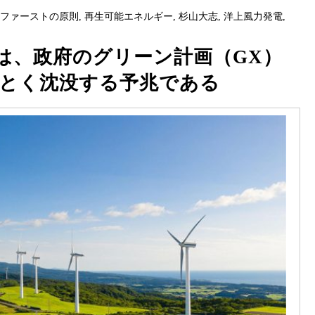
ーファーストの原則
,
再生可能エネルギー
,
杉山大志
,
洋上風力発電
,
は、政府のグリーン計画（GX）
ごとく沈没する予兆である