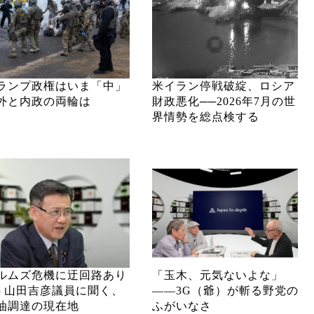
ランプ政権はいま「中」
米イラン停戦破綻、ロシア
外と内政の両輪は
財政悪化──2026年7月の世
界情勢を総点検する
ルムズ危機に迂回路あり
「玉木、元気ないよな」
─ 山田吉彦議員に聞く、
――3G（爺）が斬る野党の
油調達の現在地
ふがいなさ