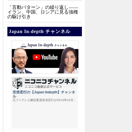
「言動パターン」の繰り返し――
イラン、中国、ロシアに見る強権
の駆け引き
Japan In-depth チャンネル