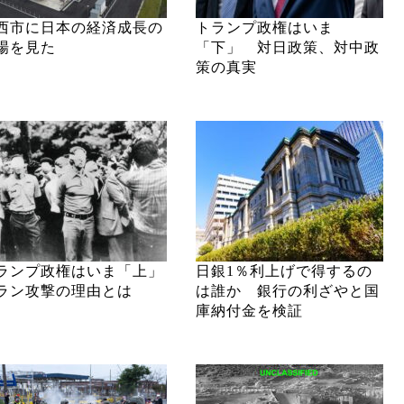
西市に日本の経済成長の
トランプ政権はいま
場を見た
「下」 対日政策、対中政
策の真実
ランプ政権はいま「上」
日銀1％利上げで得するの
ラン攻撃の理由とは
は誰か 銀行の利ざやと国
庫納付金を検証