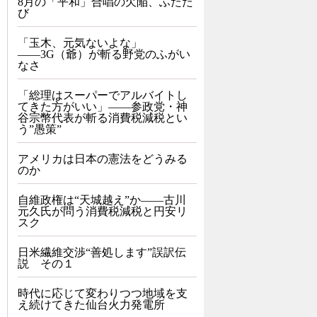
8月の「平和」合唱の欠陥、ふたた
び
「玉木、元気ないよな」
――3G（爺）が斬る野党のふがい
なさ
「総理はスーパーでアルバイトし
てきた方がいい」――参政党・神
谷宗幣代表が斬る消費税減税とい
う”愚策”
アメリカは日本の憲法をどうみる
のか
自維政権は“天城越え”か――古川
元久氏が問う消費税減税と円安リ
スク
日米繊維交渉“善処します”誤訳伝
説 その１
時代に応じて変わりつつ地域を支
え続けてきた仙台火力発電所