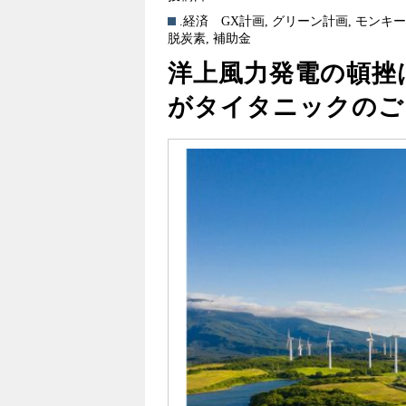
.経済
GX計画
,
グリーン計画
,
モンキ
脱炭素
,
補助金
洋上風力発電の頓挫
がタイタニックの