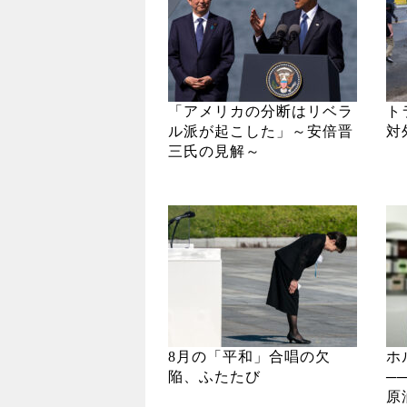
「アメリカの分断はリベラ
ト
ル派が起こした」～安倍晋
対
三氏の見解～
8月の「平和」合唱の欠
ホ
陥、ふたたび
─
原