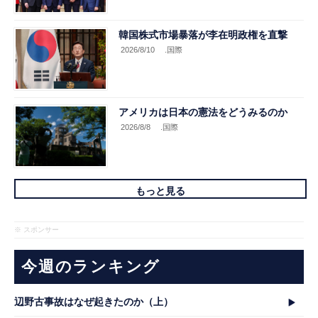
韓国株式市場暴落が李在明政権を直撃
2026/8/10
.国際
アメリカは日本の憲法をどうみるのか
2026/8/8
.国際
もっと見る
※ スポンサー
今週のランキング
辺野古事故はなぜ起きたのか（上）