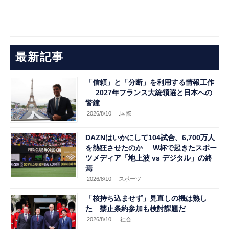
最新記事
「信頼」と「分断」を利用する情報工作
──2027年フランス大統領選と日本への
警鐘
2026/8/10
.国際
DAZNはいかにして104試合、6,700万人
を熱狂させたのか──W杯で起きたスポー
ツメディア「地上波 vs デジタル」の終
焉
2026/8/10
スポーツ
「核持ち込ませず」見直しの機は熟し
た 禁止条約参加も検討課題だ
2026/8/10
.社会