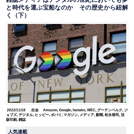
と時代を運ぶ宝船なのか その歴史から紐解
く（下）
2022/11/18
.社会
Amazon
,
Google
,
hanako
,
WEC
,
グーテンベルク
,
ジ
ョブズ
,
デジタル
,
ヒッピー
,
ポパイ
,
マガジン
,
メディア
,
新聞
,
松永裕司
,
活
版印刷
,
雑誌
人気連載