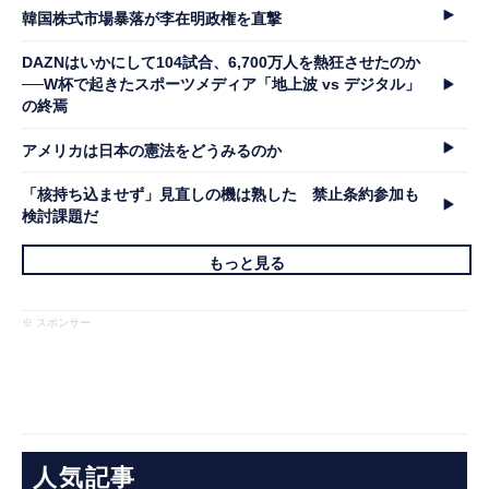
韓国株式市場暴落が李在明政権を直撃
DAZNはいかにして104試合、6,700万人を熱狂させたのか
──W杯で起きたスポーツメディア「地上波 vs デジタル」
の終焉
アメリカは日本の憲法をどうみるのか
「核持ち込ませず」見直しの機は熟した 禁止条約参加も
検討課題だ
もっと見る
※ スポンサー
人気記事