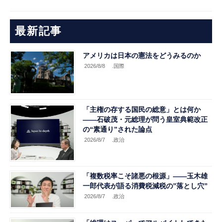
最新記事
アメリカは日本の憲法をどうみるのか
2026/8/8
.国際
「主権の存する国民の総意」とは何か
――石破茂・元総理が問う皇室典範改正
の“素通り”された論点
2026/8/7
.政治
「複数税率こそ諸悪の根源」――玉木雄
一郎代表が語る消費税減税の”落とし穴”
2026/8/7
.政治