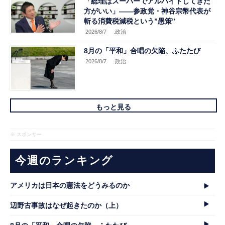
「総理はスーパーでアルバイトしてきた
方がいい」――参政党・神谷宗幣代表が
斬る消費税減税という”愚策”
2026/8/7
.政治
8月の「平和」合唱の欠陥、ふたたび
2026/8/7
.政治
もっと見る
※ スポンサー
今週のランキング
アメリカは日本の憲法をどうみるのか
辺野古事故はなぜ起きたのか（上）