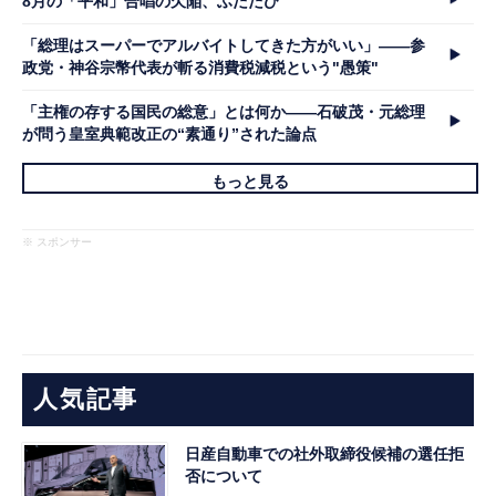
8月の「平和」合唱の欠陥、ふたたび
「総理はスーパーでアルバイトしてきた方がいい」――参
政党・神谷宗幣代表が斬る消費税減税という"愚策"
「主権の存する国民の総意」とは何か――石破茂・元総理
が問う皇室典範改正の“素通り”された論点
もっと見る
※ スポンサー
人気記事
日産自動車での社外取締役候補の選任拒
否について