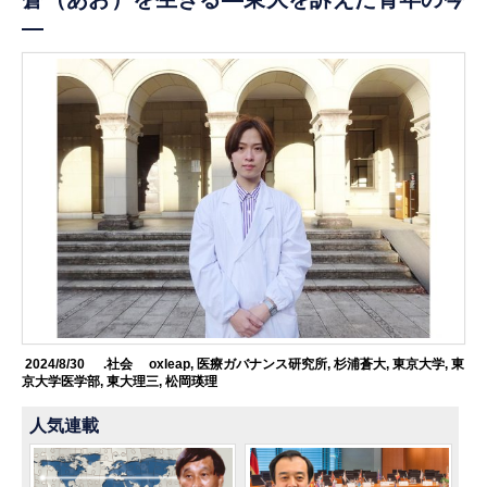
―
2024/8/30
.社会
oxleap
,
医療ガバナンス研究所
,
杉浦蒼大
,
東京大学
,
東
京大学医学部
,
東大理三
,
松岡瑛理
人気連載