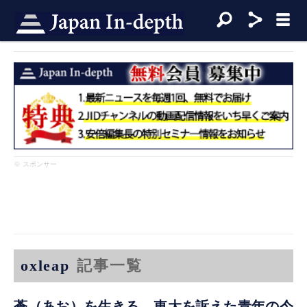
※ スポンサー
oxleap
記事一覧
蒼（あお）を生きる―東大を訴えた青年の今