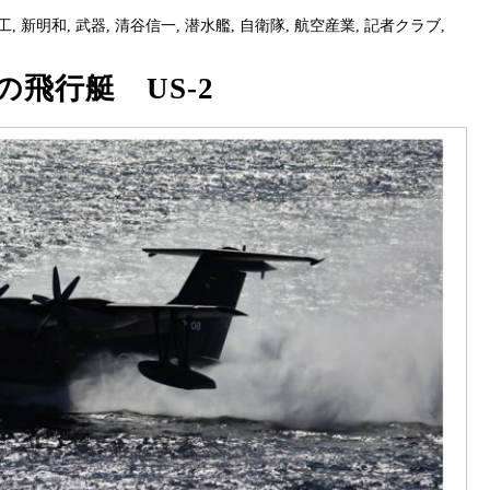
工
,
新明和
,
武器
,
清谷信一
,
潜水艦
,
自衛隊
,
航空産業
,
記者クラブ
,
飛行艇 US-2