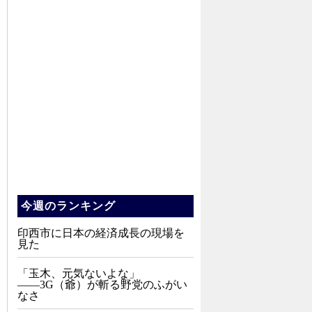
今週のランキング
印西市に日本の経済成長の現場を
見た
「玉木、元気ないよな」
――3G（爺）が斬る野党のふがい
なさ