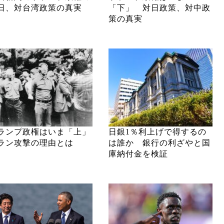
日、対台湾政策の真実
「下」 対日政策、対中政
策の真実
ランプ政権はいま「上」
日銀1％利上げで得するの
ラン攻撃の理由とは
は誰か 銀行の利ざやと国
庫納付金を検証