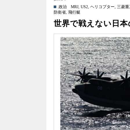
.政治
MRJ
,
US2
,
ヘリコプター
,
三菱重
防衛省
,
飛行艇
世界で戦えない日本の