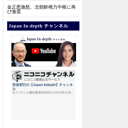
金正恩激怒、北朝鮮権力中枢に再
び激震
Japan In-depth チャンネル