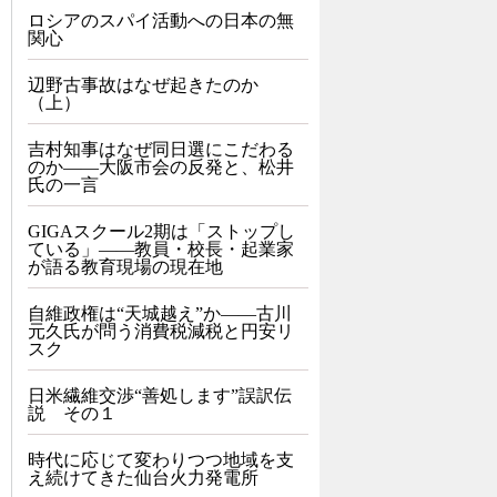
ロシアのスパイ活動への日本の無
関心
辺野古事故はなぜ起きたのか
（上）
吉村知事はなぜ同日選にこだわる
のか――大阪市会の反発と、松井
氏の一言
GIGAスクール2期は「ストップし
ている」——教員・校長・起業家
が語る教育現場の現在地
自維政権は“天城越え”か――古川
元久氏が問う消費税減税と円安リ
スク
日米繊維交渉“善処します”誤訳伝
説 その１
時代に応じて変わりつつ地域を支
え続けてきた仙台火力発電所