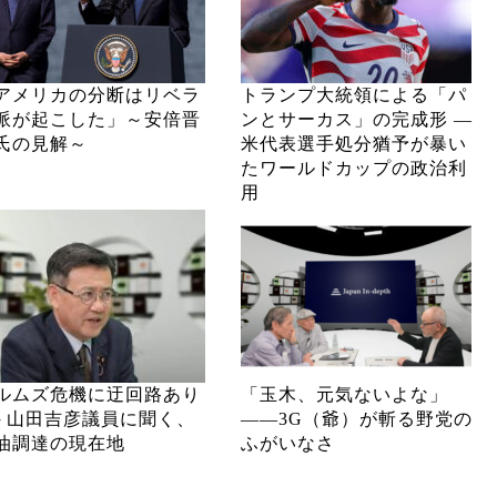
アメリカの分断はリベラ
トランプ大統領による「パ
派が起こした」～安倍晋
ンとサーカス」の完成形 ―
氏の見解～
米代表選手処分猶予が暴い
たワールドカップの政治利
用
ルムズ危機に迂回路あり
「玉木、元気ないよな」
─ 山田吉彦議員に聞く、
――3G（爺）が斬る野党の
油調達の現在地
ふがいなさ