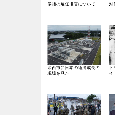
候補の選任拒否について
対
印西市に日本の経済成長の
ト
現場を見た
イ