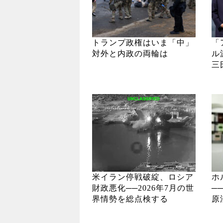
トランプ政権はいま「中」
「
対外と内政の両輪は
ル
三
米イラン停戦破綻、ロシア
ホ
財政悪化──2026年7月の世
─
界情勢を総点検する
原