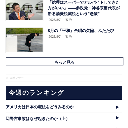
「総理はスーパーでアルバイトしてきた
方がいい」――参政党・神谷宗幣代表が
斬る消費税減税という”愚策”
2026/8/7
.政治
8月の「平和」合唱の欠陥、ふたたび
2026/8/7
.政治
もっと見る
※ スポンサー
今週のランキング
アメリカは日本の憲法をどうみるのか
辺野古事故はなぜ起きたのか（上）