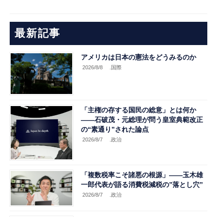
最新記事
アメリカは日本の憲法をどうみるのか
2026/8/8
.国際
「主権の存する国民の総意」とは何か
――石破茂・元総理が問う皇室典範改正
の“素通り”された論点
2026/8/7
.政治
「複数税率こそ諸悪の根源」――玉木雄
一郎代表が語る消費税減税の”落とし穴”
2026/8/7
.政治