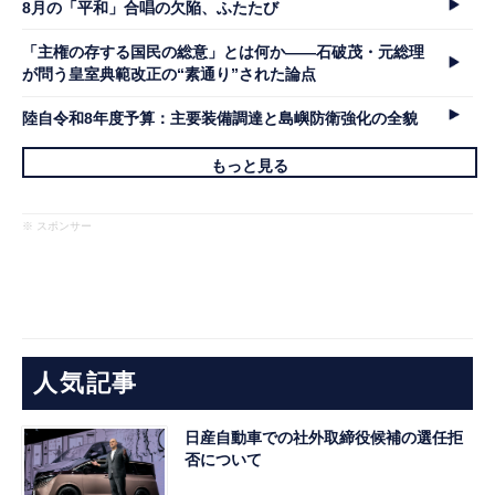
8月の「平和」合唱の欠陥、ふたたび
「主権の存する国民の総意」とは何か――石破茂・元総理
が問う皇室典範改正の“素通り”された論点
陸自令和8年度予算：主要装備調達と島嶼防衛強化の全貌
もっと見る
※ スポンサー
人気記事
日産自動車での社外取締役候補の選任拒
否について