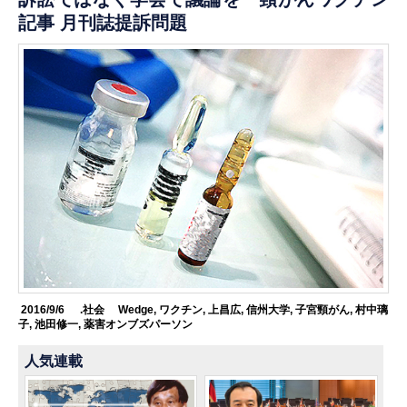
記事 月刊誌提訴問題
2016/9/6
.社会
Wedge
,
ワクチン
,
上昌広
,
信州大学
,
子宮頸がん
,
村中璃
子
,
池田修一
,
薬害オンブズパーソン
人気連載