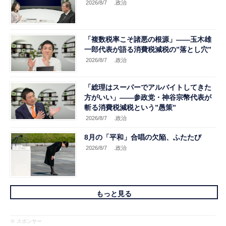
2026/8/7
.政治
「複数税率こそ諸悪の根源」――玉木雄
一郎代表が語る消費税減税の”落とし穴”
2026/8/7
.政治
「総理はスーパーでアルバイトしてきた
方がいい」――参政党・神谷宗幣代表が
斬る消費税減税という”愚策”
2026/8/7
.政治
8月の「平和」合唱の欠陥、ふたたび
2026/8/7
.政治
もっと見る
※ スポンサー