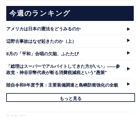
今週のランキング
アメリカは日本の憲法をどうみるのか
辺野古事故はなぜ起きたのか（上）
8月の「平和」合唱の欠陥、ふたたび
「総理はスーパーでアルバイトしてきた方がいい」――参
政党・神谷宗幣代表が斬る消費税減税という"愚策"
陸自令和8年度予算：主要装備調達と島嶼防衛強化の全貌
もっと見る
※ スポンサー