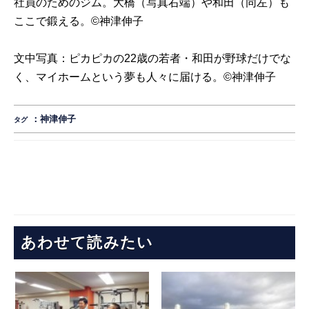
社員のためのジム。大橋（写真右端）や和田（同左）も
ここで鍛える。©神津伸子
文中写真：ピカピカの22歳の若者・和田が野球だけでな
く、マイホームという夢も人々に届ける。©神津伸子
：
神津伸子
タグ
あわせて読みたい