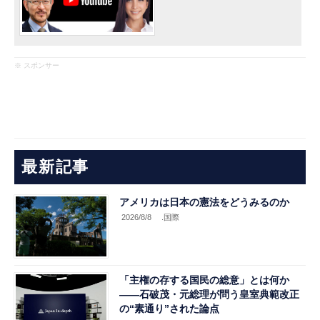
※ スポンサー
最新記事
アメリカは日本の憲法をどうみるのか
2026/8/8
.国際
「主権の存する国民の総意」とは何か
――石破茂・元総理が問う皇室典範改正
の“素通り”された論点