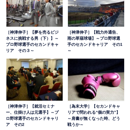
［神津伸子］【夢を売るビジ
［神津伸子］【戦力外通告、
ネスに挑戦する男（下）】～
雨の草薙球場】～プロ野球選
プロ野球選手のセカンドキャ
手のセカンドキャリア その1
リア その３～
～
［神津伸子］【就活セミナ
［為末大学］【セカンドキャ
ー、仕掛け人は元選手】～プ
リアで問われる“個の実力”】
ロ野球選手のセカンドキャリ
～肩書が無くなった時、どう
ア その2
戦うか～