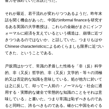
響力を強めていた言説だった。
それが最近、若干流れが変わりつつあるようだ。昨年末
話を聞く機会があった、中国のinformal financeを研究す
るある英国の大学教授は、これらの金融がまさにインフ
ォーマルに経済を支えているという構造は、崩壊に近づ
きつつあるのではないか、と話していた。つまりもはや
Chinese characteristicsによるめくらましも限界に近づい
てきた、ということである。
戸坂潤はかつて、常識の矛盾した性格を「非（反）科学
的、非（又反）哲学的、非（又反）文学的・等々の消極
的又は否定的な知識を意味している。処が他方に於いて
は之に反して、却って一人前の・ノーマルな・社会に通
用する・実際的な健全で常態的な知識のことをそれは意
味している」と書いた。つまり常識は恥ずべきものであ
ると同時に、誇るべきものである。確かに中国をめぐる