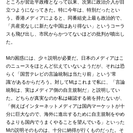
ところが習近平政権となって以来、次第に政治介入が目
立つようになってきた。特に今年は、特別だったとい
う。香港メディアによると、同番組史上最も政治的で、
「共産党なしに新たな中国はあり得ない」というコーラ
スも飛び出し、市民からかつてないほどの批判が噴出し
た。
Mの困惑には、少々説明が必要だ。日本のメディアはこ
のニュースをほとんど伝えていないようだが、それは恐
らく「国営テレビの言論統制は当たり前」という‘常
識’があるからだろう。対してMはこれまで私に、「言論
統制は、実はメディア側の自主規制だ」と説明してい
た。どちらが真実なのか私は確認する術を持たないが、
「例えばインターネットメディアは国内マーケットが十
分に巨大なので、海外に進出するために自主規制をやめ
るよりも国内でうまくやることを望んでいる」といった
Mの説明そのものは、十分に納得が行くものだった。そ