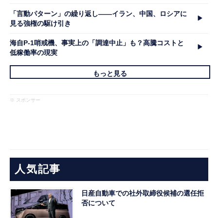
「言動パターン」の繰り返し――イラン、中国、ロシアに
見る強権の駆け引き
海自P-1哨戒機、事実上の「調達中止」も？高騰コストと
低稼働率の現実
もっと見る
※ スポンサー
人気記事
日産自動車での社外取締役候補の選任拒
否について