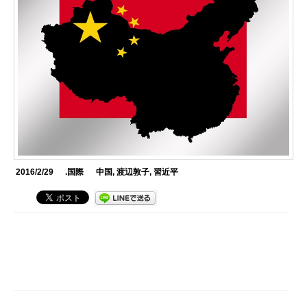
2016/2/29
.国際
中国
,
渡辺敦子
,
習近平