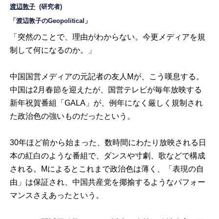
渡辺敦子
(研究者)
「渡辺敦子のGeopolitical」
「突然のことで、理由がわからない。今更メディアを規
制して何になるのか。」
中国国営メディアの元記者の友人Mが、こう嘆息する。
中国は2月春節を迎えたが、国営テレビが毎年放映する
新年祝賀番組「GALA」が、例年になく厳しく規制され
た政治色の強いものだったという。
30年ほど前から始まった、数時間にわたり放映される日
本の紅白のような番組で、ダンスや寸劇、歌などで構成
される。Mによるとこれまで政治色は薄く、「表現の自
由」は保証され、中国共産党を揶揄するようなパフォー
マンスさえあったという。