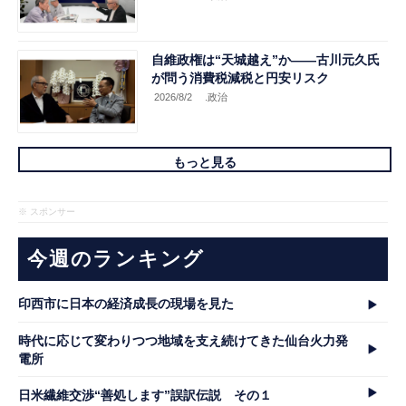
自維政権は“天城越え”か――古川元久氏
が問う消費税減税と円安リスク
2026/8/2
.政治
もっと見る
※ スポンサー
今週のランキング
印西市に日本の経済成長の現場を見た
時代に応じて変わりつつ地域を支え続けてきた仙台火力発
電所
日米繊維交渉“善処します”誤訳伝説 その１