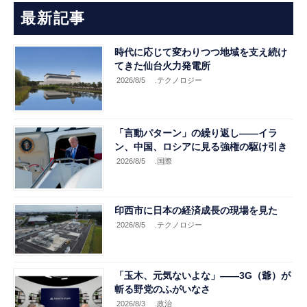
最新記事
時代に応じて変わりつつ地域を支え続け
てきた仙台火力発電所
2026/8/5
.テクノロジー
「言動パターン」の繰り返し――イラ
ン、中国、ロシアに見る強権の駆け引き
2026/8/5
.国際
印西市に日本の経済成長の現場を見た
2026/8/5
.テクノロジー
「玉木、元気ないよな」――3G（爺）が
斬る野党のふがいなさ
2026/8/3
.政治