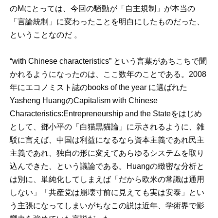
のMにとっては、今回の騒動が「自主規制」が本当の
「言論統制」に変わったことを明白にしたものだった、
ということなのだ 。
“with Chinese characteristics” という言葉があちこちで聞
かれるようになったのは、ここ数年のことである。2008
年にエコノミスト誌のbooks of the year に選ばれた
Yasheng Huangの
Capitalism with Chinese
Characteristics:Entrepreneurship and the State
をはじめ
として、鄧小平の「白猫黒猫論」に示されるように、雑
駁に言えば、中国は利益になるなら資本主義であれ民主
主義であれ、独自の形に変えてあらゆるシステムを取り
込んできた、という議論である。Huangの緻密な分析と
は別に、単純化してしまえば「だから欧米の常識は通用
しない」「共産党は崩壊寸前に見えても実は安泰」とい
う主張になってしまいがちなこの説は近年、学術界で影