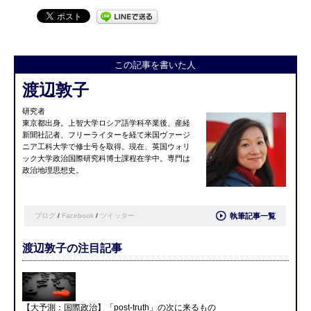
民事情 その９～
この記事を書いた人
渡辺敦子
研究者
東京都出身。上智大学ロシア語学科卒業後、産経
新聞社記者、フリーライターを経て米国ヴァージ
ニア工科大学で修士号を取得。現在、英国ウォリ
ック大学政治国際研究科博士課程在学中。専門は
政治地理思想史。
ブログ
/
Facebook
/
ツイッター
執筆記事一覧
渡辺敦子の注目記事
【大予測：国際政治】「post-truth」の次に来るもの