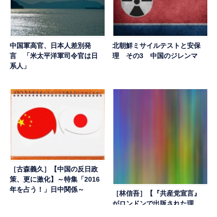
中国軍高官、日本人差別発
北朝鮮ミサイルテストと安保
言 「米太平洋軍司令官は日
理 その3 中国のジレンマ
系人」
［古森義久］【中国の反日政
策、更に激化】～特集「2016
年を占う！」日中関係～
［林信吾］【『共産党宣言』
がロンドンで出版された理
由】～ヨーロッパの移民・難