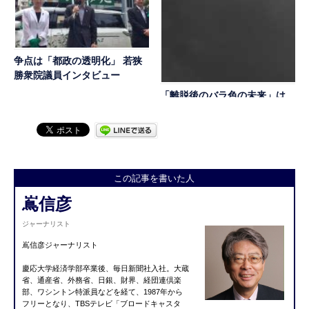
争点は「都政の透明化」 若狭
勝衆院議員インタビュー
「離脱後のバラ色の未来」は
嘘だった ＥＵ離脱・英国の
未来その３
この記事を書いた人
嶌信彦
ジャーナリスト
嶌信彦ジャーナリスト
慶応大学経済学部卒業後、毎日新聞社入社。大蔵
省、通産省、外務省、日銀、財界、経団連倶楽
部、ワシントン特派員などを経て、1987年から
フリーとなり、TBSテレビ「ブロードキャスタ