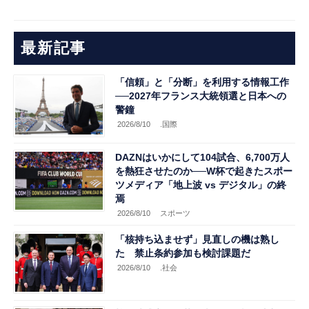
最新記事
「信頼」と「分断」を利用する情報工作
──2027年フランス大統領選と日本への
警鐘
2026/8/10
.国際
DAZNはいかにして104試合、6,700万人
を熱狂させたのか──W杯で起きたスポー
ツメディア「地上波 vs デジタル」の終
焉
2026/8/10
スポーツ
「核持ち込ませず」見直しの機は熟し
た 禁止条約参加も検討課題だ
2026/8/10
.社会