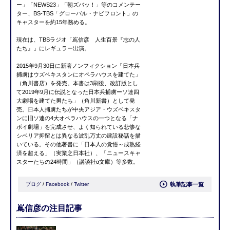
ー」「NEWS23」「朝ズバッ！」等のコメンテー
ター、BS-TBS「グローバル・ナビフロント」の
キャスターを約15年務める。
現在は、TBSラジオ「嶌信彦 人生百景『志の人
たち』」にレギュラー出演。
2015年9月30日に新著ノンフィクション「日本兵
捕虜はウズベキスタンにオペラハウスを建てた」
（角川書店）を発売。本書は3刷後、改訂版とし
て2019年9月に伝説となった日本兵捕虜ーソ連四
大劇場を建てた男たち」（角川新書）として発
売。日本人捕虜たちが中央アジア・ウズベキスタ
ンに旧ソ連の4大オペラハウスの一つとなる「ナ
ボイ劇場」を完成させ、よく知られている悲惨な
シベリア抑留とは異なる波乱万丈の建設秘話を描
いている。その他著書に「日本人の覚悟～成熟経
済を超える」（実業之日本社）、「ニュースキャ
スターたちの24時間」（講談社α文庫）等多数。
ブログ
/
Facebook
/
Twitter
執筆記事一覧
嶌信彦の注目記事