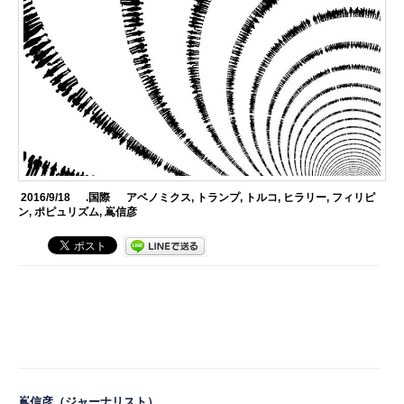
2016/9/18
.国際
アベノミクス
,
トランプ
,
トルコ
,
ヒラリー
,
フィリピ
ン
,
ポピュリズム
,
嶌信彦
嶌信彦
（ジャーナリスト）