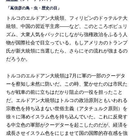
「嶌信彦の鳥・虫・歴史の目」
トルコのエルドアン大統領、フィリピンのドゥテルテ大
統領、中国の習近平主席――など、このところポピュリ
ズム、大衆人気をバックにしながら強権政治をふるう人
物が国際社会で目立っている。もしアメリカのトランプ
氏が新大統領に当選したら、さらにその流れが強まるの
だろうか。
トルコのエルドアン大統領は7月に軍の一部のクーデタ
ーを察知し未然に防いだ。この時、驚かせたのは市民た
ちが戦車の前に立ちはだかり阻止の一役を担ったこと
だ。エルドアン大統領はトルコの政治原則ともいわれる
宗教色を持ち込まない世俗主義（アタチュルク原則）を
徐々に薄めイスラム色を持ち込んでいた。これに反発す
る中立色の軍部がクーデターを起こしたのだが、経済を
成長させイスラム色をにじませて国の国際的存在感を強