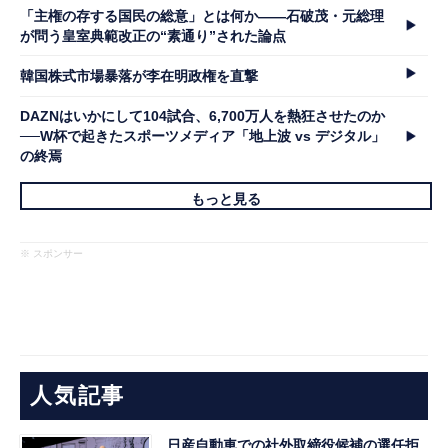
「主権の存する国民の総意」とは何か――石破茂・元総理
が問う皇室典範改正の“素通り”された論点
韓国株式市場暴落が李在明政権を直撃
DAZNはいかにして104試合、6,700万人を熱狂させたのか
──W杯で起きたスポーツメディア「地上波 vs デジタル」
の終焉
もっと見る
※ スポンサー
人気記事
日産自動車での社外取締役候補の選任拒