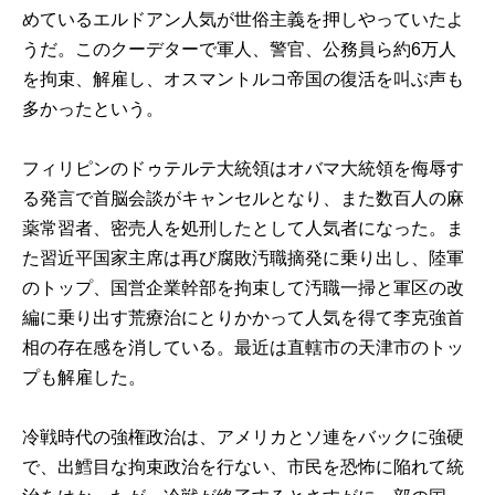
めているエルドアン人気が世俗主義を押しやっていたよ
うだ。このクーデターで軍人、警官、公務員ら約6万人
を拘束、解雇し、オスマントルコ帝国の復活を叫ぶ声も
多かったという。
フィリピンのドゥテルテ大統領はオバマ大統領を侮辱す
る発言で首脳会談がキャンセルとなり、また数百人の麻
薬常習者、密売人を処刑したとして人気者になった。ま
た習近平国家主席は再び腐敗汚職摘発に乗り出し、陸軍
のトップ、国営企業幹部を拘束して汚職一掃と軍区の改
編に乗り出す荒療治にとりかかって人気を得て李克強首
相の存在感を消している。最近は直轄市の天津市のトッ
プも解雇した。
冷戦時代の強権政治は、アメリカとソ連をバックに強硬
で、出鱈目な拘束政治を行ない、市民を恐怖に陥れて統