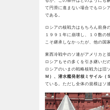
るが、この条件はどのようにも
て円滑に進まない場合でもロシ
である。
ロシアの核戦力はもちろん前身
１９９１年に崩壊し、１０数の
こそ継承しなかったが、他の国
東西冷戦中のソ連がアメリカと
ロシアもその多くを引き継いだ
ロシアのいまの戦略核戦力は旧
Ｍ）、潜水艦発射核ミサイル（
ている。ただし全体の規模はソ