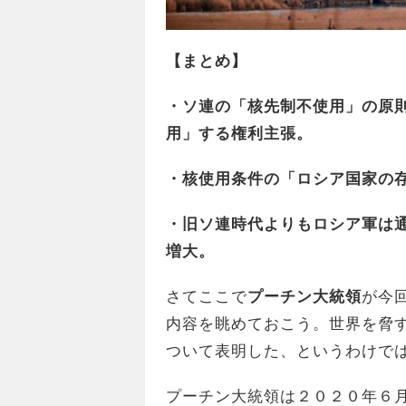
【まとめ】
・ソ連の「核先制不使用」の原
用」する権利主張。
・核使用条件の「ロシア国家の
・旧ソ連時代よりもロシア軍は
増大。
さてここで
プーチン大統領
が今
内容を眺めておこう。世界を脅
ついて表明した、というわけで
プーチン大統領は２０２０年６