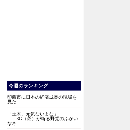
今週のランキング
印西市に日本の経済成長の現場を
見た
「玉木、元気ないよな」
――3G（爺）が斬る野党のふがい
なさ