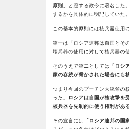
原則」
と題する政令に署名した
するかを具体的に明記していた
この基本的原則には核兵器使用
第一は「ロシア連邦は自国とそ
壊兵器の使用に対して核兵器の
そのうえで第二としては
「ロシ
家の存続が脅かされた場合にも
つまり今回のプーチン大統領の
った。
ロシアは自国が核攻撃を
核兵器を先制的に使う権利があ
その宣言には
「ロシア連邦の国