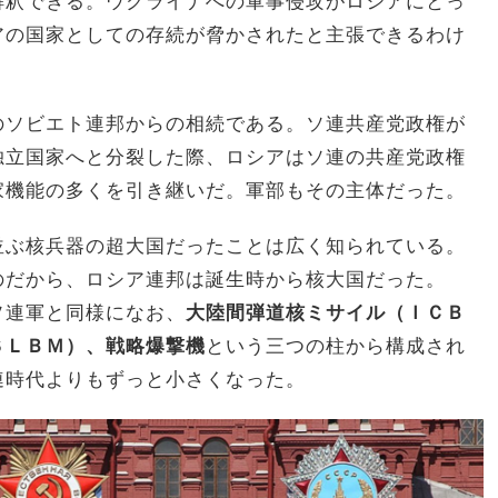
解釈できる。ウクライナへの軍事侵攻がロシアにとっ
アの国家としての存続が脅かされたと主張できるわけ
のソビエト連邦からの相続である。ソ連共産党政権が
独立国家へと分裂した際、ロシアはソ連の共産党政権
家機能の多くを引き継いだ。軍部もその主体だった。
並ぶ核兵器の超大国だったことは広く知られている。
のだから、ロシア連邦は誕生時から核大国だった。
ソ連軍と同様になお、
大陸間弾道核ミサイル（ＩＣＢ
ＳＬＢＭ）、戦略爆撃機
という三つの柱から構成され
連時代よりもずっと小さくなった。