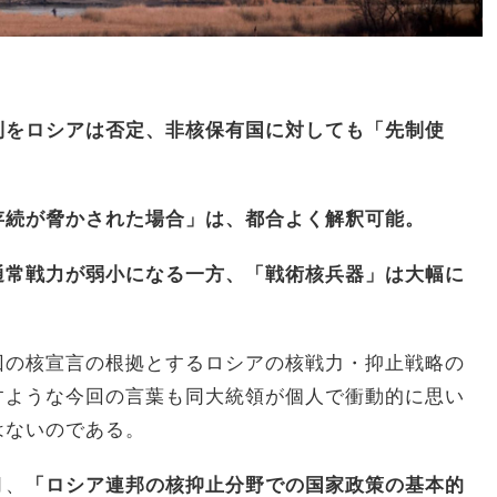
則をロシアは否定、非核保有国に対しても「先制使
存続が脅かされた場合」は、都合よく解釈可能。
通常戦力が弱小になる一方、「戦術核兵器」は大幅に
回の核宣言の根拠とするロシアの核戦力・抑止戦略の
すような今回の言葉も同大統領が個人で衝動的に思い
はないのである。
月、
「ロシア連邦の核抑止分野での国家政策の基本的