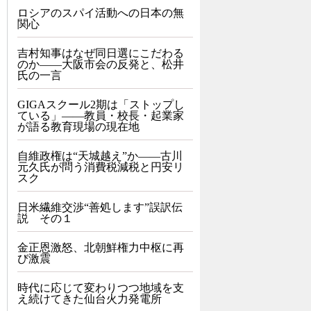
ロシアのスパイ活動への日本の無
関心
吉村知事はなぜ同日選にこだわる
のか――大阪市会の反発と、松井
氏の一言
GIGAスクール2期は「ストップし
ている」——教員・校長・起業家
が語る教育現場の現在地
自維政権は“天城越え”か――古川
元久氏が問う消費税減税と円安リ
スク
日米繊維交渉“善処します”誤訳伝
説 その１
金正恩激怒、北朝鮮権力中枢に再
び激震
時代に応じて変わりつつ地域を支
え続けてきた仙台火力発電所