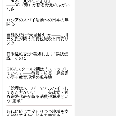
「玉木、元気ないよな」
――3G（爺）が斬る野党のふがい
なさ
ロシアのスパイ活動への日本の無
関心
自維政権は“天城越え”か――古川
元久氏が問う消費税減税と円安リ
スク
日米繊維交渉“善処します”誤訳伝
説 その１
GIGAスクール2期は「ストップし
ている」——教員・校長・起業家
が語る教育現場の現在地
「総理はスーパーでアルバイトし
てきた方がいい」――参政党・神
谷宗幣代表が斬る消費税減税とい
う”愚策”
時代に応じて変わりつつ地域を支
え続けてきた仙台火力発電所