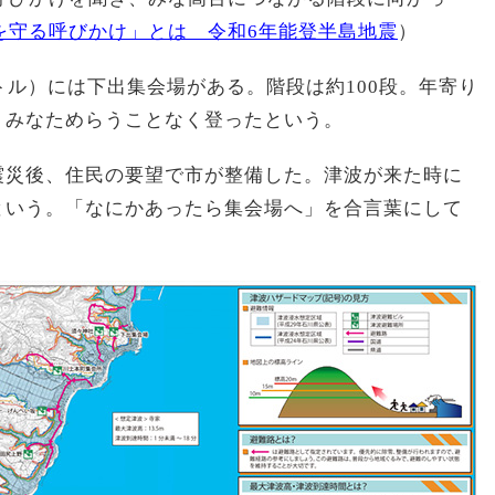
を守る呼びかけ」とは 令和6年能登半島地震
）
トル）には下出集会場がある。階段は約100段。年寄り
、みなためらうことなく登ったという。
震災後、住民の要望で市が整備した。津波が来た時に
という。「なにかあったら集会場へ」を合言葉にして