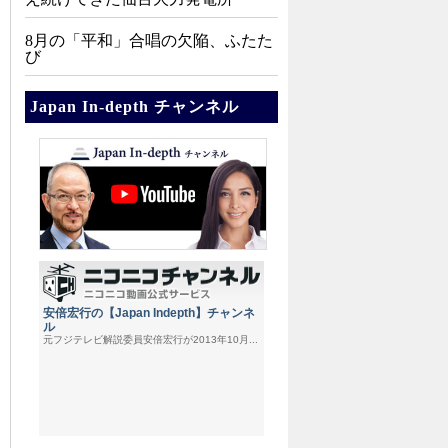
8月の「平和」合唱の欠陥、ふたた
び
Japan In-depth チャンネル