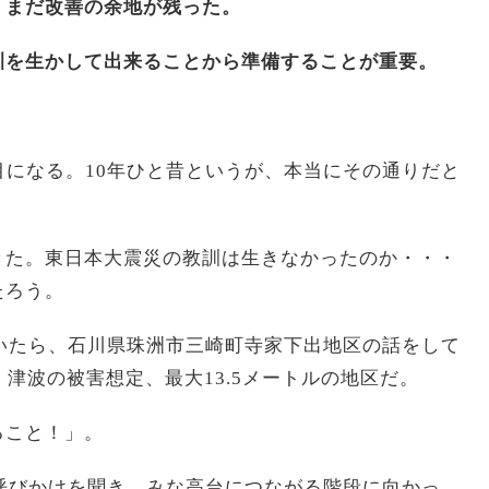
、まだ改善の余地が残った。
訓を生かして出来ることから準備することが重要。
年目になる。10年ひと昔というが、本当にその通りだと
きた。東日本大震災の教訓は生きなかったのか・・・
たろう。
いたら、石川県珠洲市三崎町寺家下出地区の話をして
、津波の被害想定、最大13.5メートルの地区だ。
ること！」。
呼びかけを聞き、みな高台につながる階段に向かっ