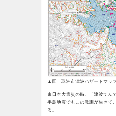
▲図 珠洲市津波ハザードマップ
東日本大震災の時、「津波てん
半島地震でもこの教訓が生きて
る。