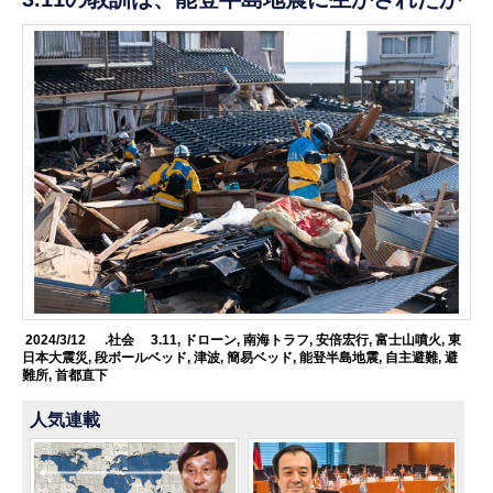
2024/3/12
.社会
3.11
,
ドローン
,
南海トラフ
,
安倍宏行
,
富士山噴火
,
東
日本大震災
,
段ボールベッド
,
津波
,
簡易ベッド
,
能登半島地震
,
自主避難
,
避
難所
,
首都直下
人気連載