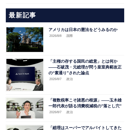
最新記事
アメリカは日本の憲法をどうみるのか
2026/8/8
.国際
「主権の存する国民の総意」とは何か
――石破茂・元総理が問う皇室典範改正
の“素通り”された論点
2026/8/7
.政治
「複数税率こそ諸悪の根源」――玉木雄
一郎代表が語る消費税減税の”落とし穴”
2026/8/7
.政治
「総理はスーパーでアルバイトしてきた