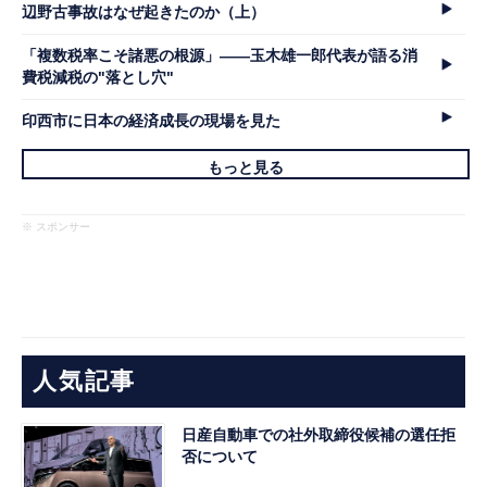
辺野古事故はなぜ起きたのか（上）
「複数税率こそ諸悪の根源」――玉木雄一郎代表が語る消
費税減税の"落とし穴"
印西市に日本の経済成長の現場を見た
もっと見る
※ スポンサー
人気記事
日産自動車での社外取締役候補の選任拒
否について