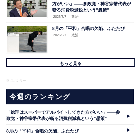
方がいい」――参政党・神谷宗幣代表が
斬る消費税減税という”愚策”
2026/8/7
.政治
8月の「平和」合唱の欠陥、ふたたび
2026/8/7
.政治
もっと見る
※ スポンサー
今週のランキング
「総理はスーパーでアルバイトしてきた方がいい」――参
政党・神谷宗幣代表が斬る消費税減税という"愚策"
8月の「平和」合唱の欠陥、ふたたび