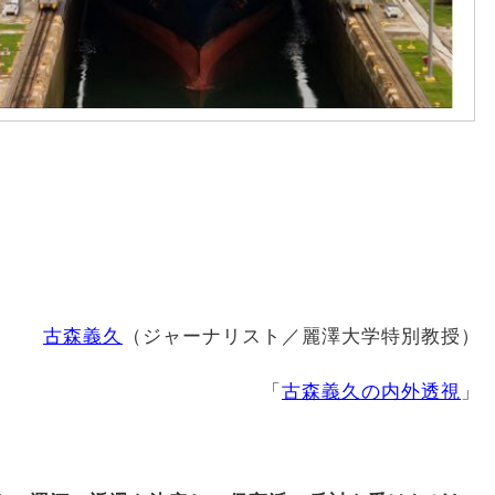
古森義久
（ジャーナリスト／麗澤大学特別教授）
「
古森義久の内外透視
」