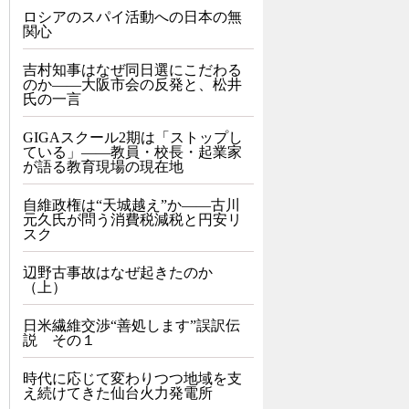
ロシアのスパイ活動への日本の無
関心
吉村知事はなぜ同日選にこだわる
のか――大阪市会の反発と、松井
氏の一言
GIGAスクール2期は「ストップし
ている」——教員・校長・起業家
が語る教育現場の現在地
自維政権は“天城越え”か――古川
元久氏が問う消費税減税と円安リ
スク
辺野古事故はなぜ起きたのか
（上）
日米繊維交渉“善処します”誤訳伝
説 その１
時代に応じて変わりつつ地域を支
え続けてきた仙台火力発電所