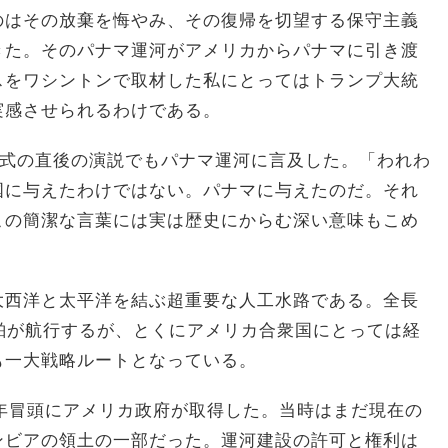
のはその放棄を悔やみ、その復帰を切望する保守主義
きた。そのパナマ運河がアメリカからパナマに引き渡
スをワシントンで取材した私にとってはトランプ大統
実感させられるわけである。
任式の直後の演説でもパナマ運河に言及した。「われわ
国に与えたわけではない。パナマに与えたのだ。それ
この簡潔な言葉には実は歴史にからむ深い意味もこめ
大西洋と太平洋を結ぶ超重要な人工水路である。全長
舶が航行するが、とくにアメリカ合衆国にとっては経
も一大戦略ルートとなっている。
0年冒頭にアメリカ政府が取得した。当時はまだ現在の
ンビアの領土の一部だった。運河建設の許可と権利は