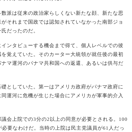
多数派は従来の政治家らしくない新たな顔、新たな思
果がそれまで国政では認知されていなかった南部ジョ
ー氏だったのだ。
にインタビューする機会まで得て、個人レベルでの彼
感を覚えていた。そのカーター大統領が就任後の最初
パナマ運河のパナマ共和国への返還、あるいは供与だ
基礎としていた。第一はアメリカ政府がパナマ政府に
は同運河に危機が生じた場合にアメリカが軍事的介入
議会上院での3分の2以上の同意が必要とされる。100
が必要なわけだ。当時の上院は民主党議員が61人だっ