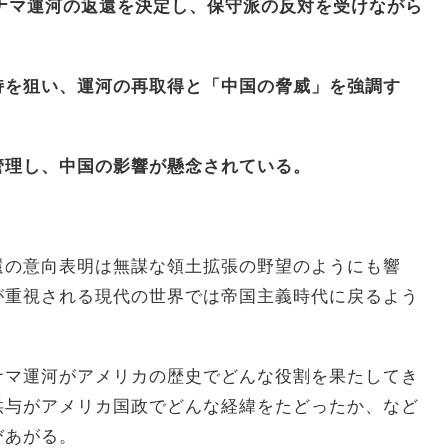
パナマ運河の返還を決定し、保守派の反対を受けながら
持を狙い、運河の再取得と「中国の脅威」を強調す
管理し、中国の影響が懸念されている。
還の意向表明は無謀な領土拡張の野望のようにも響
が重視される現代の世界では帝国主義時代に戻るよう
ナマ運河がアメリカの歴史でどんな役割を果たしてき
供与がアメリカ国政でどんな経緯をたどったか、など
びあがる。