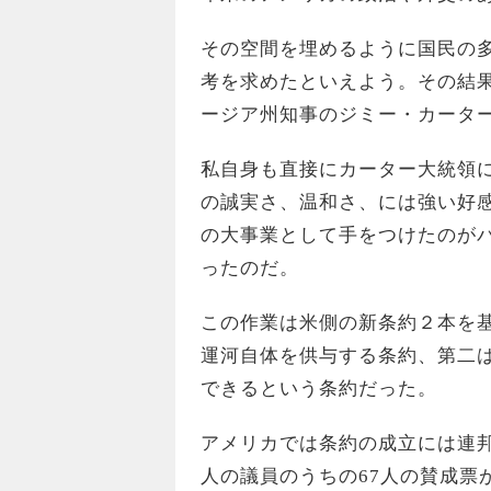
その空間を埋めるように国民の
考を求めたといえよう。その結
ージア州知事のジミー・カータ
私自身も直接にカーター大統領
の誠実さ、温和さ、には強い好
の大事業として手をつけたのが
ったのだ。
この作業は米側の新条約２本を
運河自体を供与する条約、第二
できるという条約だった。
アメリカでは条約の成立には連邦
人の議員のうちの67人の賛成票