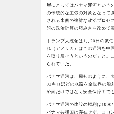
層にとってはパナマ運河という
の伝統的な主張の対象となって
される米側の複雑な政治プロセ
領の政治計算の巧みさを改めて
トランプ大統領は1月20日の就
れ（アメリカ）はこの運河を中
を取り戻そうというのだ」と。
られていた。
パナマ運河は、周知のように、
82キロほどの水路を全世界の船
済面だけではなく安全保障面で
パナマ運河の建設の権利は190
パナマ共和国は存在せず、コロ