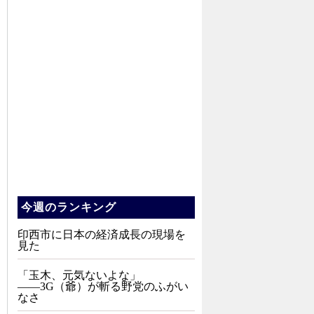
今週のランキング
印西市に日本の経済成長の現場を
見た
「玉木、元気ないよな」
――3G（爺）が斬る野党のふがい
なさ