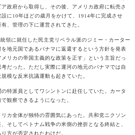
ビア政府から取得し、その後、アメリカ政府に転売さ
設に10年ほどの歳月をかけて、1914年に完成させ
所有、管理の下に運営されてきた。
カ大統領に就任した民主党リベラル派のジミー・カーター
河を地元国であるパナマに返還するという方針を発表
アメリカの帝国主義的な政策を正す」という主旨だっ
思考だった。ただし実際に運河の地元のパナマでは自
大規模な反米抗議運動も起きていた。
聞の特派員としてワシントンに赴任していた。カータ
離で観察できるようになった。
メリカ全体が独特の雰囲気にあった。共和党ニクソン
任、そしてベトナム戦争の米側の挫折となる終結と、
あり方が否定されたわけだ。