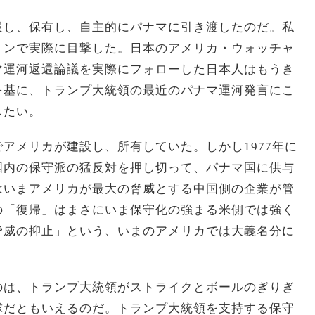
設し、保有し、自主的にパナマに引き渡したのだ。私
トンで実際に目撃した。日本のアメリカ・ウォッチャ
マ運河返還論議を実際にフォローした日本人はもうき
を基に、トランプ大統領の最近のパナマ運河発言にこ
したい。
アメリカが建設し、所有していた。しかし1977年に
国内の保守派の猛反対を押し切って、パナマ国に供与
はいまアメリカが最大の脅威とする中国側の企業が管
の「復帰」はまさにいま保守化の強まる米側では強く
脅威の抑止」という、いまのアメリカでは大義名分に
のは、トランプ大統領がストライクとボールのぎりぎ
球だともいえるのだ。トランプ大統領を支持する保守