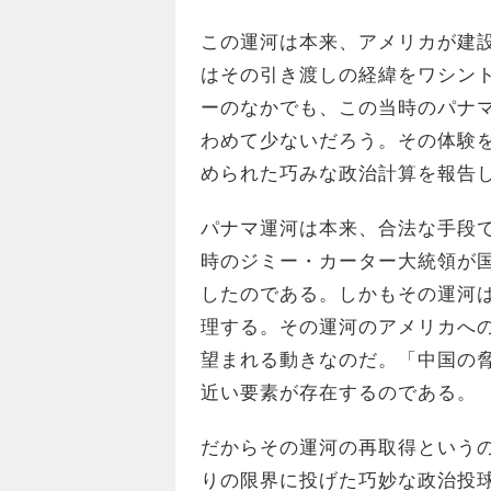
この運河は本来、アメリカが建
はその引き渡しの経緯をワシン
ーのなかでも、この当時のパナ
わめて少ないだろう。その体験
められた巧みな政治計算を報告
パナマ運河は本来、合法な手段で
時のジミー・カーター大統領が
したのである。しかもその運河
理する。その運河のアメリカへ
望まれる動きなのだ。「中国の
近い要素が存在するのである。
だからその運河の再取得という
りの限界に投げた巧妙な政治投