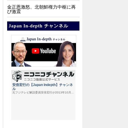
金正恩激怒、北朝鮮権力中枢に再
び激震
Japan In-depth チャンネル