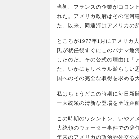
当初、フランスの企業がコロン
れた。アメリカ政府はその運河建
た。以来、同運河はアメリカの
ところが1977年1月にアメリ
氏が就任後すぐにこのパナマ運
したのだ。その公式の理由は「
た。いかにもリベラル派らしい
国へのその完全な取得を求める
私はちょうどこの時期に毎日新
ー大統領の清新な登場を至近距
この時期のワシントン、いやア
大統領のウォーター事件での辞
年来のアメリカの政治や外交の