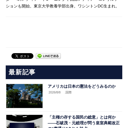
ションも開始。東京大学教養学部出身。ワシントン
DC
生まれ。
最新記事
アメリカは日本の憲法をどうみるのか
2026/8/8
.国際
「主権の存する国民の総意」とは何か
――石破茂・元総理が問う皇室典範改正