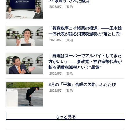
の“素通り”された論点
2026/8/7
.政治
「複数税率こそ諸悪の根源」――玉木雄
一郎代表が語る消費税減税の”落とし穴”
2026/8/7
.政治
「総理はスーパーでアルバイトしてきた
方がいい」――参政党・神谷宗幣代表が
斬る消費税減税という”愚策”
2026/8/7
.政治
8月の「平和」合唱の欠陥、ふたたび
2026/8/7
.政治
もっと見る