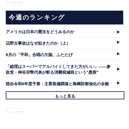
※ スポンサー
今週のランキング
アメリカは日本の憲法をどうみるのか
辺野古事故はなぜ起きたのか（上）
8月の「平和」合唱の欠陥、ふたたび
「総理はスーパーでアルバイトしてきた方がいい」――参
政党・神谷宗幣代表が斬る消費税減税という"愚策"
陸自令和8年度予算：主要装備調達と島嶼防衛強化の全貌
もっと見る
※ スポンサー