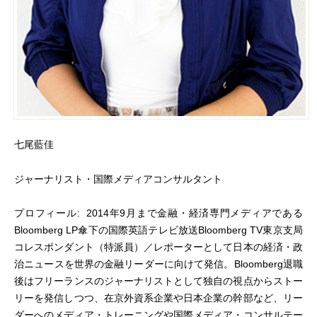
七尾
藍佳
ジャーナリスト・国際メディアコンサルタント
プロフィール
: 2014
年
9
月まで金融・経済専門メディアである
Bloomberg LP
傘下の国際英語テレビ放送
Bloomberg TV
東京支局
コレスポンダント（特派員）／レポーターとして日本の経済・政
治ニュースを世界の金融リーダーに向けて発信。
Bloomberg
退職
後はフリーランスのジャーナリストとして独自の視点からストー
リーを発信しつつ、在京外資系企業や日本企業の幹部など、リー
ダーへのメディア・トレーニングや国際メディア・コンサルテー