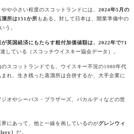
りやや小さい程度のスコットランドには、
2024年5月の
溜所は151か所
もある。対して日本は、開業準備中の
という。
が英国経済にもたらす粗付加価値額は、2022年で71
に達している（スコッチウイスキー協会データ）。
のスコットランドでも、ウイスキー不況の1980年代
込まれ、生き残った蒸溜所は合併するか、大手企業に
。
アジオやシーバス・ブラザーズ、バカルディなどの世
業界にあって、他と一線を画しているのが
グレンウィ
lery）
だ。