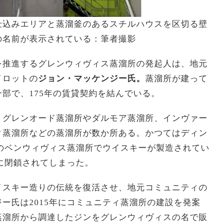
仕込みエリアと蒸溜釜のあるスチルハウスを区切る壁
の名前が表示されている：筆者撮影
を推進するグレンウィヴィス蒸溜所の発起人は、地元
イロットの
ジョン・マッケンジー氏。
蒸溜所が建って
部で、175年の賃貸契約を結んでいる。
、グレンオード蒸溜所やダルモア蒸溜所、インヴァー
ク蒸溜所などの蒸溜所が数か所ある。かつてはディン
業のベンウィヴィス蒸溜所でウイスキーが製造されてい
年に閉鎖されてしまった。
イスキー造りの伝統を復活させ、地元コミュニティの
ー氏は2015年にコミュニティ蒸溜所の建設を発案
蒸溜所から調達したジンをグレンウィヴィスの名で販