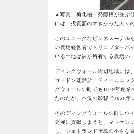
▲写真 糖化槽・発酵槽が並ぶ
には、投資額の大きかった人々
このユニークなビジネスモデル
の農場経営者でヘリコプターパ
いる土地は彼が所有する農場の一
ディングウォール周辺地域には
ゴードン蒸溜所、ティーニニッ
グウォールの町でも1879年創
たのだが、不況の影響で1926
そのディングウォールの町にウ
発展に貢献しようと、マッケンジ
し、シェトランド諸島の小さな