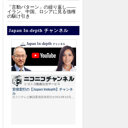
「言動パターン」の繰り返し――
イラン、中国、ロシアに見る強権
の駆け引き
Japan In-depth チャンネル