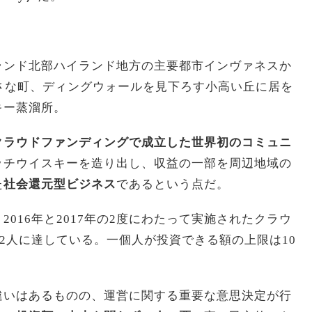
ランド北部ハイランド地方の主要都市インヴァネスか
さな町、ディングウォールを見下ろす小高い丘に居を
キー蒸溜所。
クラウドファンディングで成立した世界初のコミュニ
ッチウイスキーを造り出し、収益の一部を周辺地域の
た
社会還元型ビジネス
であるという点だ。
、2016年と2017年の2度にわたって実施されたクラウ
62人に達している。一個人が投資できる額の上限は10
違いはあるものの、運営に関する重要な意思決定が行