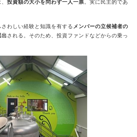
は、
投資額の大小を問わず一人一票
。実に民主的であ
ふさわしい経験と知識を有する
メンバーの立候補者の
選出
される。そのため、投資ファンドなどからの乗っ