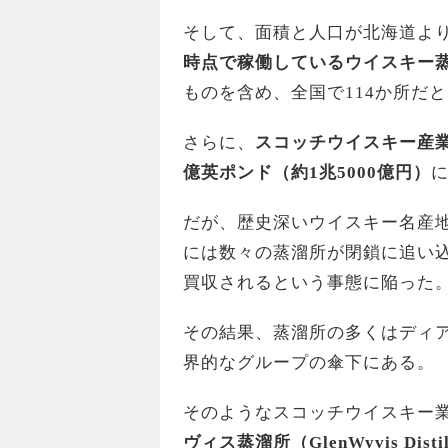
そして、面積と人口が北海道よ
時点で稼働しているウイスキー蒸
ものを含め、全国で114か所だ
さらに、
スコッチウイスキー産業
億英ポンド（約1兆5000億円）
だが、歴史深いウイスキー名産地
には数々の蒸溜所が閉鎖に追い
買収されるという事態に陥った
その結果、蒸溜所の多くはディ
界的なグループの傘下にある。
そのようなスコッチウイスキー
ヴィス蒸溜所（GlenWyvis Distil