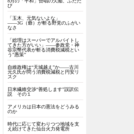
8月の「平和」合唱の欠陥、ふたた
び
「玉木、元気ないよな」
――3G（爺）が斬る野党のふがい
なさ
「総理はスーパーでアルバイトし
てきた方がいい」――参政党・神
谷宗幣代表が斬る消費税減税とい
う”愚策”
自維政権は“天城越え”か――古川
元久氏が問う消費税減税と円安リ
スク
日米繊維交渉“善処します”誤訳伝
説 その１
アメリカは日本の憲法をどうみる
のか
時代に応じて変わりつつ地域を支
え続けてきた仙台火力発電所