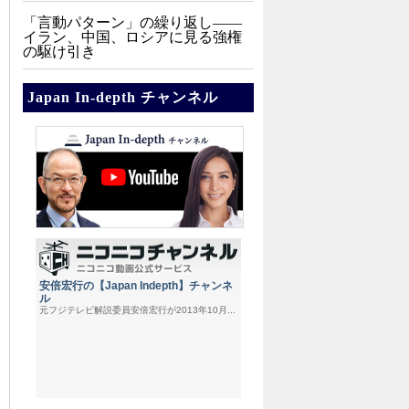
「言動パターン」の繰り返し――
イラン、中国、ロシアに見る強権
の駆け引き
Japan In-depth チャンネル