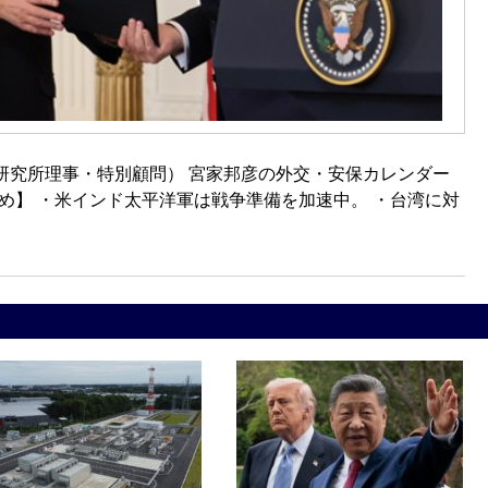
研究所理事・特別顧問） 宮家邦彦の外交・安保カレンダー
6日 【まとめ】 ・米インド太平洋軍は戦争準備を加速中。 ・台湾に対