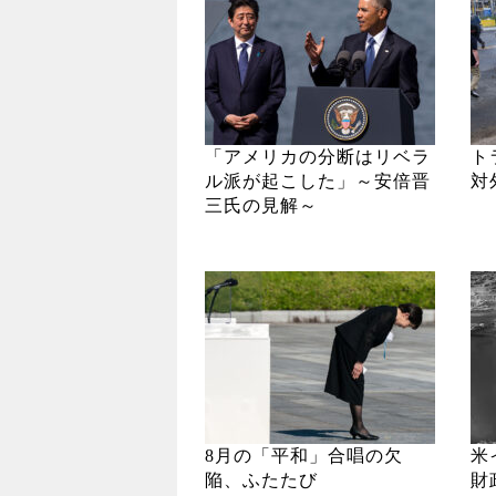
「アメリカの分断はリベラ
ト
ル派が起こした」～安倍晋
対
三氏の見解～
8月の「平和」合唱の欠
米
陥、ふたたび
財