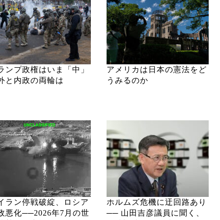
ランプ政権はいま「中」
アメリカは日本の憲法をど
外と内政の両輪は
うみるのか
イラン停戦破綻、ロシア
ホルムズ危機に迂回路あり
政悪化──2026年7月の世
── 山田吉彦議員に聞く、