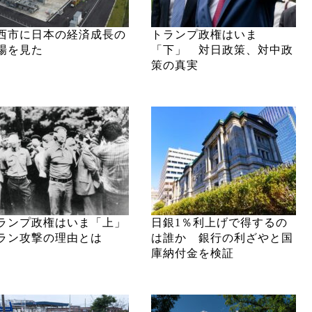
西市に日本の経済成長の
トランプ政権はいま
場を見た
「下」 対日政策、対中政
策の真実
ランプ政権はいま「上」
日銀1％利上げで得するの
ラン攻撃の理由とは
は誰か 銀行の利ざやと国
庫納付金を検証