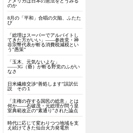
アメリカは日本の憲法をどうみる
のか
8月の「平和」合唱の欠陥、ふたた
び
「総理はスーパーでアルバイトし
てきた方がいい」――参政党・神
谷宗幣代表が斬る消費税減税とい
う”愚策”
「玉木、元気ないよな」
――3G（爺）が斬る野党のふがい
なさ
日米繊維交渉“善処します”誤訳伝
説 その１
「主権の存する国民の総意」とは
何か――石破茂・元総理が問う皇
室典範改正の“素通り”された論点
時代に応じて変わりつつ地域を支
え続けてきた仙台火力発電所