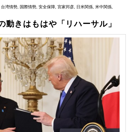
,
台湾情勢
,
国際情勢
,
安全保障
,
宮家邦彦
,
日米関係
,
米中関係
,
の動きはもはや「リハーサル」