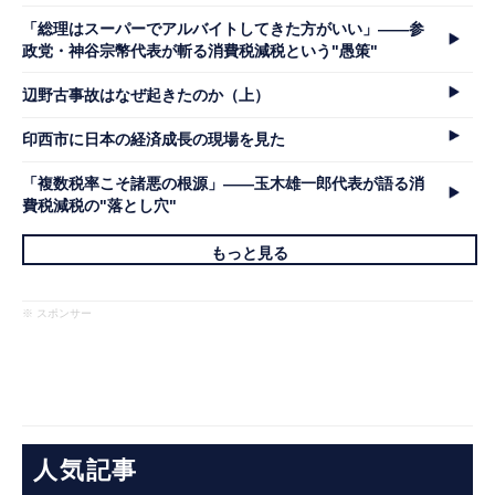
「総理はスーパーでアルバイトしてきた方がいい」――参
政党・神谷宗幣代表が斬る消費税減税という"愚策"
辺野古事故はなぜ起きたのか（上）
印西市に日本の経済成長の現場を見た
「複数税率こそ諸悪の根源」――玉木雄一郎代表が語る消
費税減税の"落とし穴"
もっと見る
※ スポンサー
人気記事