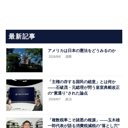
最新記事
アメリカは日本の憲法をどうみるのか
2026/8/8
.国際
「主権の存する国民の総意」とは何か
――石破茂・元総理が問う皇室典範改正
の“素通り”された論点
2026/8/7
.政治
「複数税率こそ諸悪の根源」――玉木雄
一郎代表が語る消費税減税の”落とし穴”