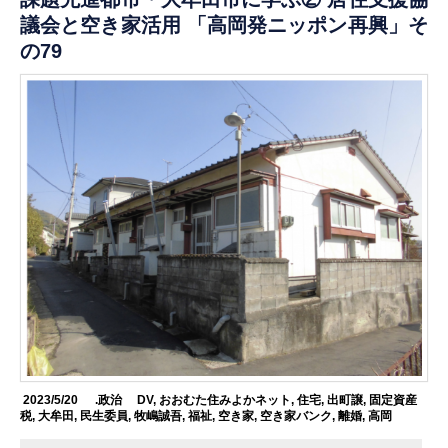
議会と空き家活用 「高岡発ニッポン再興」そ
の79
2023/5/20
.政治
DV
,
おおむた住みよかネット
,
住宅
,
出町譲
,
固定資産
税
,
大牟田
,
民生委員
,
牧嶋誠吾
,
福祉
,
空き家
,
空き家バンク
,
離婚
,
高岡