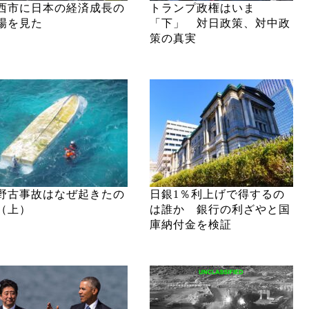
西市に日本の経済成長の
トランプ政権はいま
場を見た
「下」 対日政策、対中政
策の真実
野古事故はなぜ起きたの
日銀1％利上げで得するの
（上）
は誰か 銀行の利ざやと国
庫納付金を検証