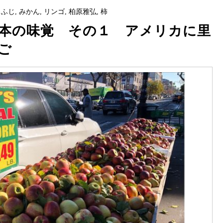
,
ふじ
,
みかん
,
リンゴ
,
柏原雅弘
,
柿
本の味覚 その１ アメリカに里
ご