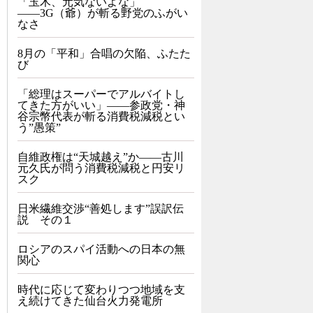
「玉木、元気ないよな」
――3G（爺）が斬る野党のふがい
なさ
8月の「平和」合唱の欠陥、ふたた
び
「総理はスーパーでアルバイトし
てきた方がいい」――参政党・神
谷宗幣代表が斬る消費税減税とい
う”愚策”
自維政権は“天城越え”か――古川
元久氏が問う消費税減税と円安リ
スク
日米繊維交渉“善処します”誤訳伝
説 その１
ロシアのスパイ活動への日本の無
関心
時代に応じて変わりつつ地域を支
え続けてきた仙台火力発電所