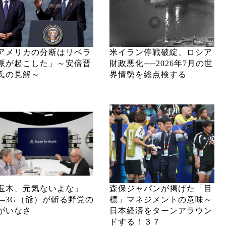
アメリカの分断はリベラ
米イラン停戦破綻、ロシア
派が起こした」～安倍晋
財政悪化──2026年7月の世
氏の見解～
界情勢を総点検する
玉木、元気ないよな」
森保ジャパンが掲げた「目
―3G（爺）が斬る野党の
標」マネジメントの意味～
がいなさ
日本経済をターンアラウン
ドする！３７