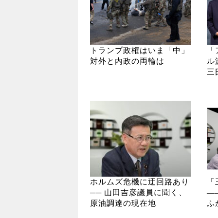
トランプ政権はいま「中」
「
対外と内政の両輪は
ル
三
ホルムズ危機に迂回路あり
「
── 山田吉彦議員に聞く、
―
原油調達の現在地
ふ