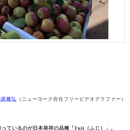
柏原雅弘
（ニューヨーク在住フリービデオグラファー）
っているのが日本発祥の品種「Fuji（ふじ）」。