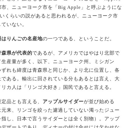
、ニューヨーク市を「Big Apple」と呼ぶようにな
ないくらいの説があると思われるが、ニューヨーク市
していない。
州はりんごの名産地
の一つである、ということだ。
青森県が代表的
であるが、アメリカではやはり北部で
て生産量が多く、以下、ニューヨーク州、ミシガン
いずれも緯度は青森県と同じか、より北に位置し、各
上である。輸出に回されている分もあるとは言え、大
メリカ人は「リンゴ大好き」国民であると言える。
限定品とも言える、
アップルサイダー
が並び始める
は元来、リンゴを絞った濾過していない濁ったジュー
を指し、日本で言うサイダーとは全く別物）。アップ
のデザートであり、ディナーの付け合せには欠かせな