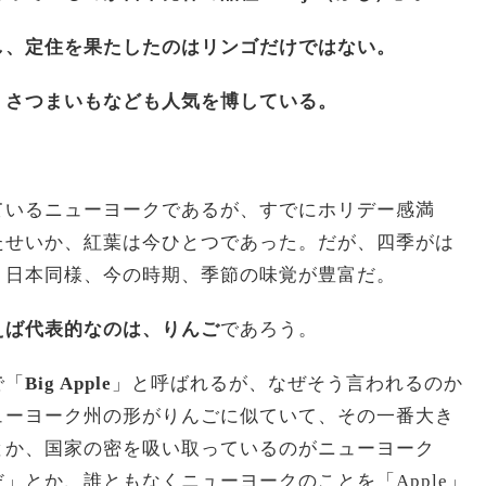
し、定住を果たしたのはリンゴだけではない。
、さつまいもなども人気を博している。
ているニューヨークであるが、すでにホリデー感満
たせいか、紅葉は今ひとつであった。だが、四季がは
、日本同様、今の時期、季節の味覚が豊富だ。
えば代表的なのは、りんご
であろう。
で「
Big Apple
」と呼ばれるが、なぜそう言われるのか
ューヨーク州の形がりんごに似ていて、その一番大き
とか、国家の密を吸い取っているのがニューヨーク
」とか、誰ともなくニューヨークのことを「Apple」