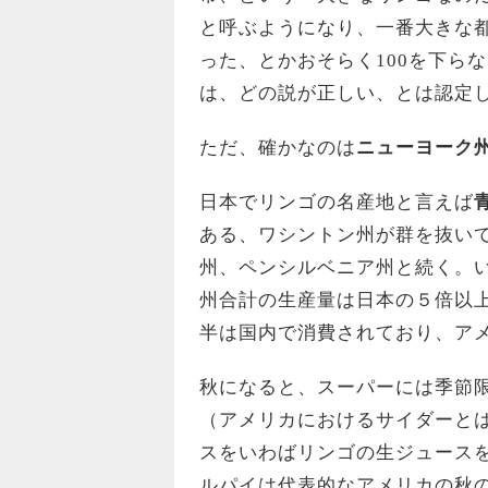
と呼ぶようになり、一番大きな都市
った、とかおそらく100を下ら
は、どの説が正しい、とは認定
ただ、確かなのは
ニューヨーク
日本でリンゴの名産地と言えば
ある、ワシントン州が群を抜い
州、ペンシルベニア州と続く。
州合計の生産量は日本の５倍以
半は国内で消費されており、ア
秋になると、スーパーには季節
（アメリカにおけるサイダーと
スをいわばリンゴの生ジュース
ルパイは代表的なアメリカの秋