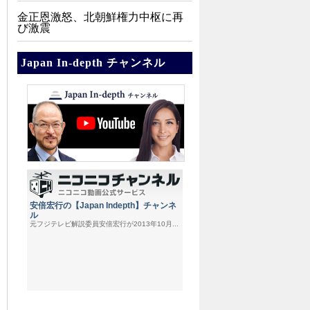
金正恩激怒、北朝鮮権力中枢に再
び激震
Japan In-depth チャンネル