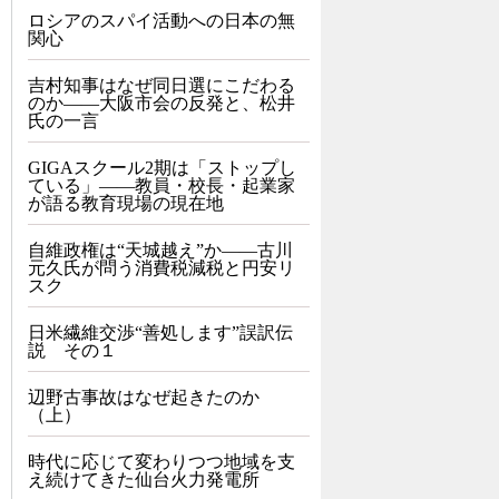
ロシアのスパイ活動への日本の無
関心
吉村知事はなぜ同日選にこだわる
のか――大阪市会の反発と、松井
氏の一言
GIGAスクール2期は「ストップし
ている」——教員・校長・起業家
が語る教育現場の現在地
自維政権は“天城越え”か――古川
元久氏が問う消費税減税と円安リ
スク
日米繊維交渉“善処します”誤訳伝
説 その１
辺野古事故はなぜ起きたのか
（上）
時代に応じて変わりつつ地域を支
え続けてきた仙台火力発電所