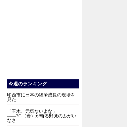
今週のランキング
印西市に日本の経済成長の現場を
見た
「玉木、元気ないよな」
――3G（爺）が斬る野党のふがい
なさ