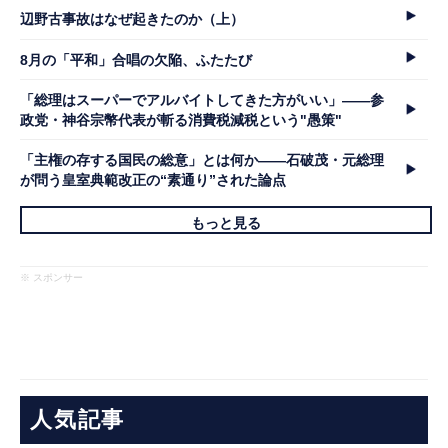
辺野古事故はなぜ起きたのか（上）
8月の「平和」合唱の欠陥、ふたたび
「総理はスーパーでアルバイトしてきた方がいい」――参
政党・神谷宗幣代表が斬る消費税減税という"愚策"
「主権の存する国民の総意」とは何か――石破茂・元総理
が問う皇室典範改正の“素通り”された論点
もっと見る
※ スポンサー
人気記事