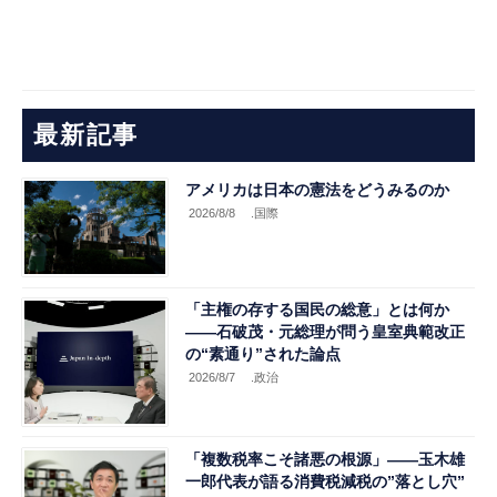
最新記事
アメリカは日本の憲法をどうみるのか
2026/8/8
.国際
「主権の存する国民の総意」とは何か
――石破茂・元総理が問う皇室典範改正
の“素通り”された論点
2026/8/7
.政治
「複数税率こそ諸悪の根源」――玉木雄
一郎代表が語る消費税減税の”落とし穴”