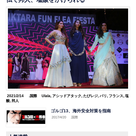
2021/2/14
.国際
Ulala
,
アシッドアタック
,
たびレジ
,
パリ
,
フランス
,
塩
酸
,
邦人
ゴルゴ13、海外安全対策を指南
2017/4/20
.国際