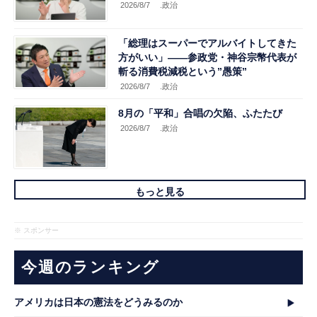
2026/8/7
.政治
「総理はスーパーでアルバイトしてきた
方がいい」――参政党・神谷宗幣代表が
斬る消費税減税という”愚策”
2026/8/7
.政治
8月の「平和」合唱の欠陥、ふたたび
2026/8/7
.政治
もっと見る
※ スポンサー
今週のランキング
アメリカは日本の憲法をどうみるのか