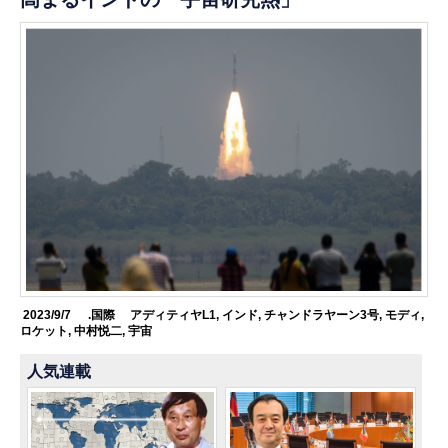
2023/9/7
.国際
アディティヤL1
,
インド
,
チャンドラヤーン3号
,
モディ
,
ロケット
,
中村悦二
,
宇宙
人気連載