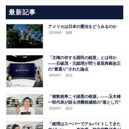
最新記事
アメリカは日本の憲法をどうみるのか
2026/8/8
.国際
「主権の存する国民の総意」とは何か
――石破茂・元総理が問う皇室典範改正
の“素通り”された論点
2026/8/7
.政治
「複数税率こそ諸悪の根源」――玉木雄
一郎代表が語る消費税減税の”落とし穴”
2026/8/7
.政治
「総理はスーパーでアルバイトしてきた