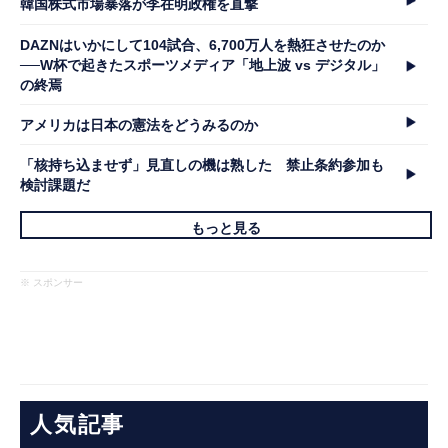
韓国株式市場暴落が李在明政権を直撃
DAZNはいかにして104試合、6,700万人を熱狂させたのか
──W杯で起きたスポーツメディア「地上波 vs デジタル」
の終焉
アメリカは日本の憲法をどうみるのか
「核持ち込ませず」見直しの機は熟した 禁止条約参加も
検討課題だ
もっと見る
※ スポンサー
人気記事