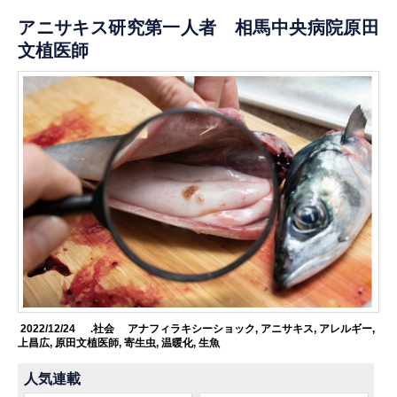
アニサキス研究第一人者 相馬中央病院原田
文植医師
2022/12/24
.社会
アナフィラキシーショック
,
アニサキス
,
アレルギー
,
上昌広
,
原田文植医師
,
寄生虫
,
温暖化
,
生魚
人気連載