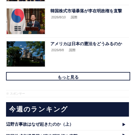
韓国株式市場暴落が李在明政権を直撃
2026/8/10
.国際
アメリカは日本の憲法をどうみるのか
2026/8/8
.国際
もっと見る
※ スポンサー
今週のランキング
辺野古事故はなぜ起きたのか（上）