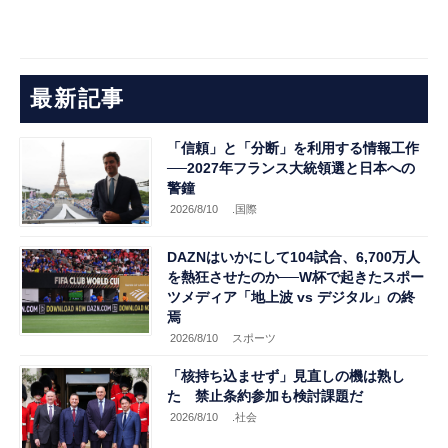
最新記事
「信頼」と「分断」を利用する情報工作
──2027年フランス大統領選と日本への
警鐘
2026/8/10
.国際
DAZNはいかにして104試合、6,700万人
を熱狂させたのか──W杯で起きたスポー
ツメディア「地上波 vs デジタル」の終
焉
2026/8/10
スポーツ
「核持ち込ませず」見直しの機は熟し
た 禁止条約参加も検討課題だ
2026/8/10
.社会