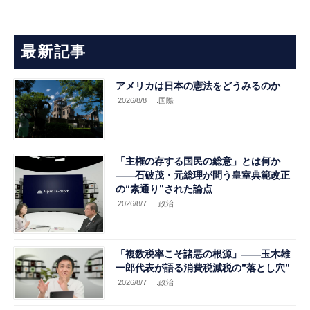
最新記事
アメリカは日本の憲法をどうみるのか
2026/8/8
.国際
「主権の存する国民の総意」とは何か
――石破茂・元総理が問う皇室典範改正
の“素通り”された論点
2026/8/7
.政治
「複数税率こそ諸悪の根源」――玉木雄
一郎代表が語る消費税減税の”落とし穴”
2026/8/7
.政治