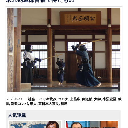
2023/6/23
.社会
イッキ飲み
,
コロナ
,
上昌広
,
剣道部
,
大学
,
小沼宏至
,
教
育
,
新歓コンパ
,
東大
,
東日本大震災
,
福島
人気連載