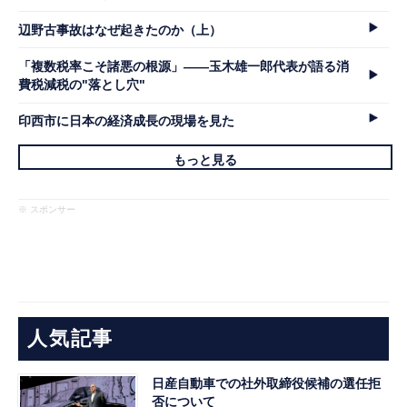
辺野古事故はなぜ起きたのか（上）
「複数税率こそ諸悪の根源」――玉木雄一郎代表が語る消
費税減税の"落とし穴"
印西市に日本の経済成長の現場を見た
もっと見る
※ スポンサー
人気記事
日産自動車での社外取締役候補の選任拒
否について