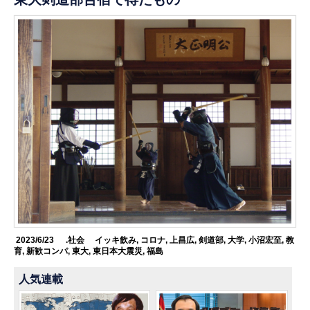
2023/6/23
.社会
イッキ飲み
,
コロナ
,
上昌広
,
剣道部
,
大学
,
小沼宏至
,
教
育
,
新歓コンパ
,
東大
,
東日本大震災
,
福島
人気連載