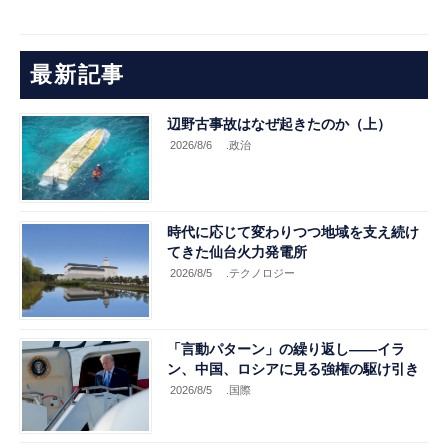
最新記事
辺野古事故はなぜ起きたのか（上）
2026/8/6
.政治
時代に応じて変わりつつ地域を支え続け
てきた仙台火力発電所
2026/8/5
.テクノロジー
「言動パターン」の繰り返し――イラ
ン、中国、ロシアに見る強権の駆け引き
2026/8/5
.国際