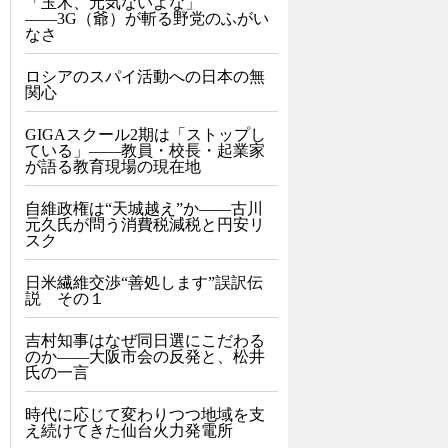
「玉木、元気ないよな」
――3G（爺）が斬る野党のふがい
なさ
ロシアのスパイ活動への日本の無
関心
GIGAスクール2期は「ストップし
ている」——教員・校長・起業家
が語る教育現場の現在地
自維政権は“天城越え”か――古川
元久氏が問う消費税減税と円安リ
スク
日米繊維交渉“善処します”誤訳伝
説 その１
吉村知事はなぜ同日選にこだわる
のか――大阪市会の反発と、松井
氏の一言
時代に応じて変わりつつ地域を支
え続けてきた仙台火力発電所