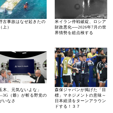
野古事故はなぜ起きたの
米イラン停戦破綻、ロシア
（上）
財政悪化──2026年7月の世
界情勢を総点検する
玉木、元気ないよな」
森保ジャパンが掲げた「目
―3G（爺）が斬る野党の
標」マネジメントの意味～
がいなさ
日本経済をターンアラウン
ドする！３７