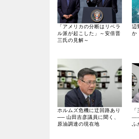
「アメリカの分断はリベラ
辺
ル派が起こした」～安倍晋
か
三氏の見解～
ホルムズ危機に迂回路あり
「
── 山田吉彦議員に聞く、
―
原油調達の現在地
ふ