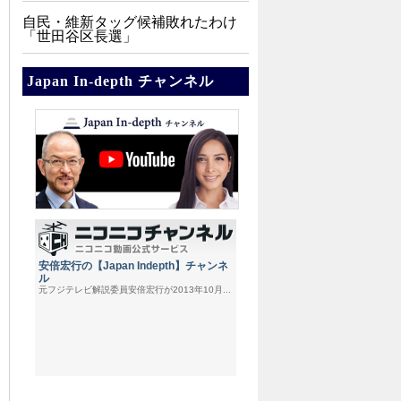
自民・維新タッグ候補敗れたわけ
「世田谷区長選」
Japan In-depth チャンネル