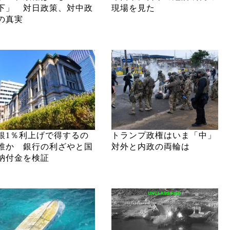
下」 対日政策、対中政
現場を見た
の真実
銀1％利上げで得するの
トランプ政権はいま「中」
誰か 銀行の利ざやと国
対外と内政の両輪は
納付金を検証