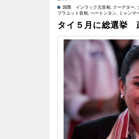
.国際
インラック元首相
,
クーデター
,
プラユット首相
,
ぺートンタン
,
ミャンマ
タイ５月に総選挙 