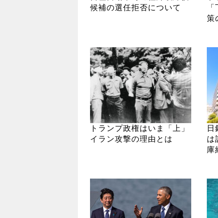
候補の選任拒否について
「
策
トランプ政権はいま「上」
日
イラン攻撃の理由とは
は
庫