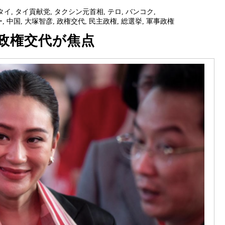
タイ
,
タイ貢献党
,
タクシン元首相
,
テロ
,
バンコク
,
ー
,
中国
,
大塚智彦
,
政権交代
,
民主政権
,
総選挙
,
軍事政権
政権交代が焦点