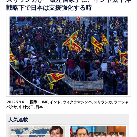
戦略下で日本は支援強化する時
2022/7/14
.国際
IMF
,
インド
,
ウィクラマシンハ
,
スリランカ
,
ラージャ
パクサ
,
中村悦二
,
日本
人気連載