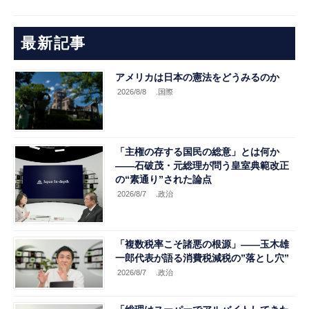
最新記事
アメリカは日本の憲法をどうみるのか
2026/8/8
.国際
「主権の存する国民の総意」とは何か
――石破茂・元総理が問う皇室典範改正
の“素通り”された論点
2026/8/7
.政治
「複数税率こそ諸悪の根源」――玉木雄
一郎代表が語る消費税減税の”落とし穴”
2026/8/7
.政治