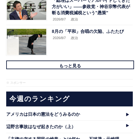
「総理はスーパーでアルバイトしてきた
方がいい」――参政党・神谷宗幣代表が
斬る消費税減税という”愚策”
2026/8/7
.政治
8月の「平和」合唱の欠陥、ふたたび
2026/8/7
.政治
もっと見る
※ スポンサー
今週のランキング
アメリカは日本の憲法をどうみるのか
辺野古事故はなぜ起きたのか（上）