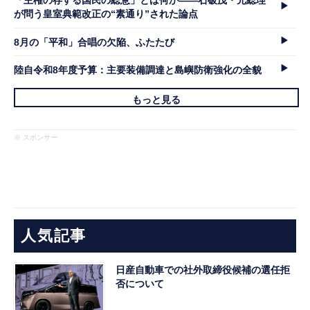
「主権の存する国民の総意」とは何か――石破茂・元総理
が問う皇室典範改正の“素通り”された論点
8月の「平和」合唱の欠陥、ふたたび
陸自令和8年度予算：主要装備調達と島嶼防衛強化の全貌
もっと見る
※ スポンサー
人気記事
日産自動車での社外取締役候補の選任拒
否について