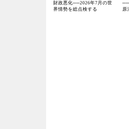
財政悪化──2026年7月の世
─
界情勢を総点検する
原