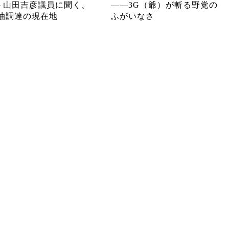
─ 山田吉彦議員に聞く、
――3G（爺）が斬る野党の
油調達の現在地
ふがいなさ