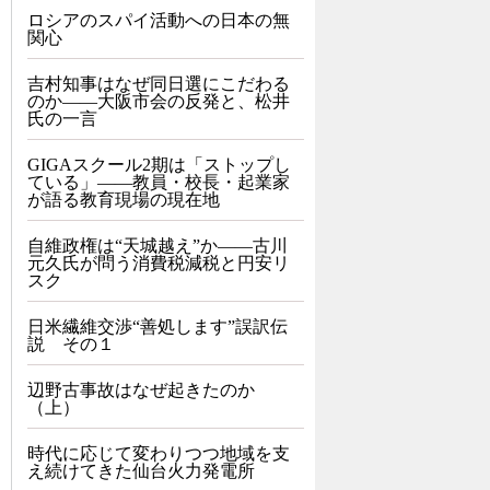
ロシアのスパイ活動への日本の無
関心
吉村知事はなぜ同日選にこだわる
のか――大阪市会の反発と、松井
氏の一言
GIGAスクール2期は「ストップし
ている」——教員・校長・起業家
が語る教育現場の現在地
自維政権は“天城越え”か――古川
元久氏が問う消費税減税と円安リ
スク
日米繊維交渉“善処します”誤訳伝
説 その１
辺野古事故はなぜ起きたのか
（上）
時代に応じて変わりつつ地域を支
え続けてきた仙台火力発電所