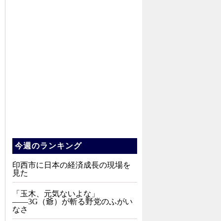
今週のランキング
印西市に日本の経済成長の現場を
見た
「玉木、元気ないよな」
――3G（爺）が斬る野党のふがい
なさ