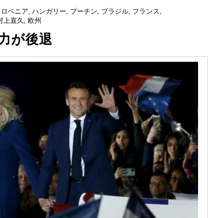
スロベニア
,
ハンガリー
,
プーチン
,
ブラジル
,
フランス
,
村上直久
,
欧州
力が後退