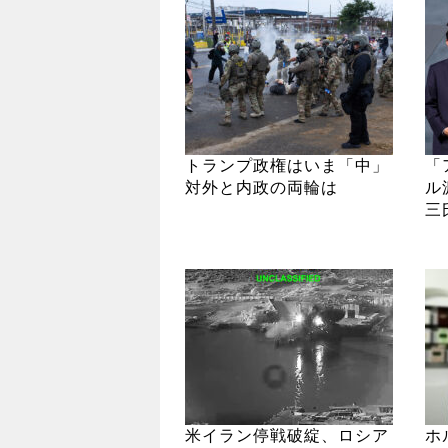
トランプ政権はいま「中」
「
対外と内政の両輪は
ル
三
米イラン停戦破綻、ロシア
ホ