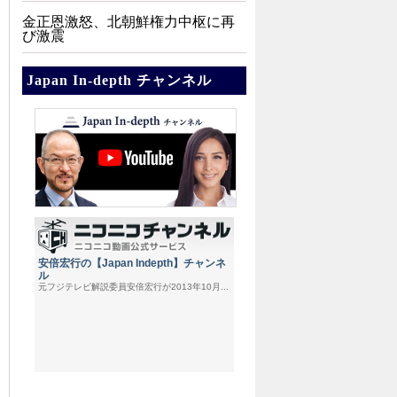
金正恩激怒、北朝鮮権力中枢に再
び激震
Japan In-depth チャンネル