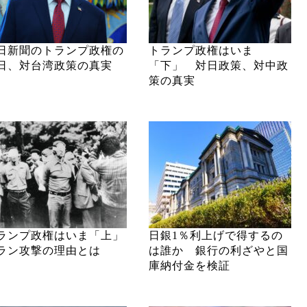
日新聞のトランプ政権の
トランプ政権はいま
日、対台湾政策の真実
「下」 対日政策、対中政
策の真実
ランプ政権はいま「上」
日銀1％利上げで得するの
ラン攻撃の理由とは
は誰か 銀行の利ざやと国
庫納付金を検証