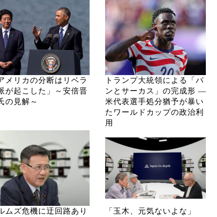
アメリカの分断はリベラ
トランプ大統領による「パ
派が起こした」～安倍晋
ンとサーカス」の完成形 ―
氏の見解～
米代表選手処分猶予が暴い
たワールドカップの政治利
用
ルムズ危機に迂回路あり
「玉木、元気ないよな」