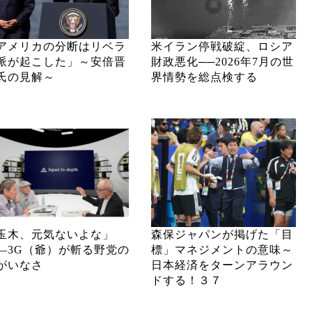
アメリカの分断はリベラ
米イラン停戦破綻、ロシア
派が起こした」～安倍晋
財政悪化──2026年7月の世
氏の見解～
界情勢を総点検する
玉木、元気ないよな」
森保ジャパンが掲げた「目
―3G（爺）が斬る野党の
標」マネジメントの意味～
がいなさ
日本経済をターンアラウン
ドする！３７