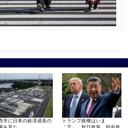
西市に日本の経済成長の
トランプ政権はいま
場を見た
「下」 対日政策、対中政