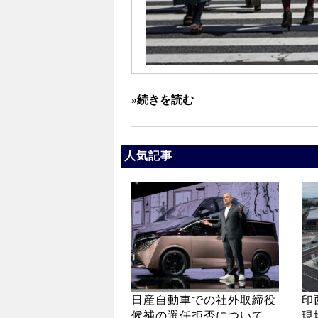
»続きを読む
人気記事
日産自動車での社外取締役
印
候補の選任拒否について
現