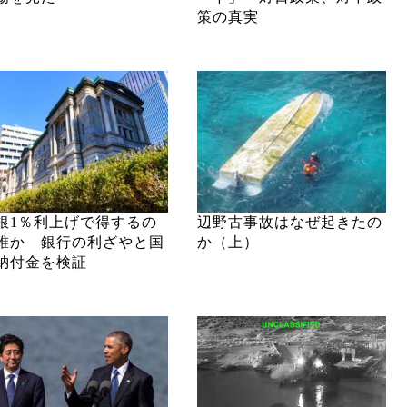
策の真実
銀1％利上げで得するの
辺野古事故はなぜ起きたの
誰か 銀行の利ざやと国
か（上）
納付金を検証