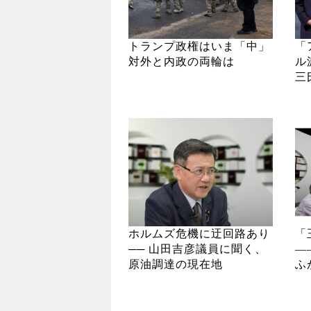
トランプ政権はいま「中」
「
対外と内政の両輪は
ル
三
ホルムズ危機に迂回路あり
「
── 山田吉彦議員に聞く、
―
原油調達の現在地
ふ