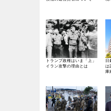
トランプ政権はいま「上」
日
イラン攻撃の理由とは
は
庫