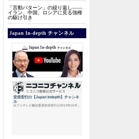
「言動パターン」の繰り返し――
イラン、中国、ロシアに見る強権
の駆け引き
Japan In-depth チャンネル