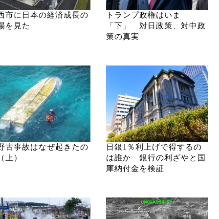
西市に日本の経済成長の
トランプ政権はいま
場を見た
「下」 対日政策、対中政
策の真実
野古事故はなぜ起きたの
日銀1％利上げで得するの
（上）
は誰か 銀行の利ざやと国
庫納付金を検証