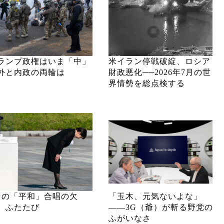
ランプ政権はいま「中」
米イラン停戦破綻、ロシア
外と内政の両輪は
財政悪化──2026年7月の世
界情勢を総点検する
月の「平和」合唱の欠
「玉木、元気ないよな」
、ふたたび
――3G（爺）が斬る野党の
ふがいなさ