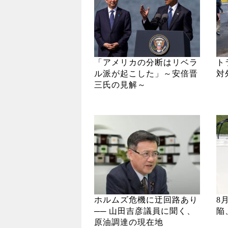
「アメリカの分断はリベラ
ト
ル派が起こした」～安倍晋
対
三氏の見解～
ホルムズ危機に迂回路あり
8
── 山田吉彦議員に聞く、
陥
原油調達の現在地