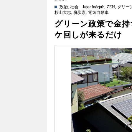
.政治
,
.社会
JapanIndepth
,
ZEH
,
グリー
杉山大志
,
脱炭素
,
電気自動車
グリーン政策で金持
ケ回しが来るだけ