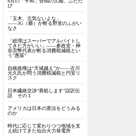
8月の「平和」合唱の欠陥、ふたた
び
「玉木、元気ないよな」
――3G（爺）が斬る野党のふがい
なさ
「総理はスーパーでアルバイトし
てきた方がいい」――参政党・神
谷宗幣代表が斬る消費税減税とい
う”愚策”
自維政権は“天城越え”か――古川
元久氏が問う消費税減税と円安リ
スク
日米繊維交渉“善処します”誤訳伝
説 その１
アメリカは日本の憲法をどうみる
のか
時代に応じて変わりつつ地域を支
え続けてきた仙台火力発電所