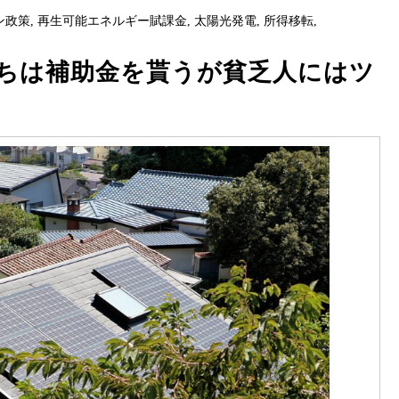
ン政策
,
再生可能エネルギー賦課金
,
太陽光発電
,
所得移転
,
ちは補助金を貰うが貧乏人にはツ