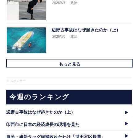
2026/8/7
.政治
辺野古事故はなぜ起きたのか（上）
2026/8/6
.政治
もっと見る
※ スポンサー
今週のランキング
辺野古事故はなぜ起きたのか（上）
印西市に日本の経済成長の現場を見た
自民・維新タッグ候補敗れたわけ「世田谷区長選」