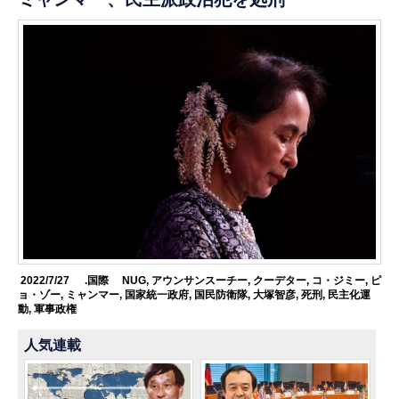
2022/7/27
.国際
NUG
,
アウンサンスーチー
,
クーデター
,
コ・ジミー
,
ピ
ョ・ゾー
,
ミャンマー
,
国家統一政府
,
国民防衛隊
,
大塚智彦
,
死刑
,
民主化運
動
,
軍事政権
人気連載