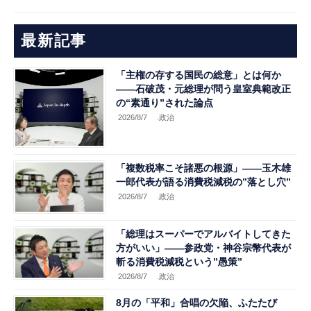
最新記事
「主権の存する国民の総意」とは何か
――石破茂・元総理が問う皇室典範改正
の“素通り”された論点
2026/8/7
.政治
「複数税率こそ諸悪の根源」――玉木雄
一郎代表が語る消費税減税の”落とし穴”
2026/8/7
.政治
「総理はスーパーでアルバイトしてきた
方がいい」――参政党・神谷宗幣代表が
斬る消費税減税という”愚策”
2026/8/7
.政治
8月の「平和」合唱の欠陥、ふたたび