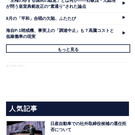
「主権の存する国民の総意」とは何か――石破茂・元総理
が問う皇室典範改正の“素通り”された論点
8月の「平和」合唱の欠陥、ふたたび
海自P-1哨戒機、事実上の「調達中止」も？高騰コストと
低稼働率の現実
もっと見る
※ スポンサー
人気記事
日産自動車での社外取締役候補の選任拒
否について