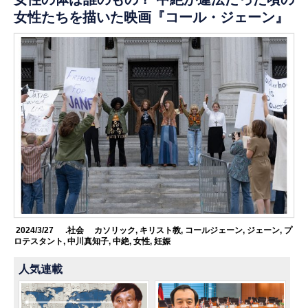
女性たちを描いた映画『コール・ジェーン』
2024/3/27
.社会
カソリック
,
キリスト教
,
コールジェーン
,
ジェーン
,
プ
ロテスタント
,
中川真知子
,
中絶
,
女性
,
妊娠
人気連載