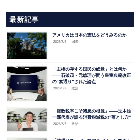
最新記事
アメリカは日本の憲法をどうみるのか
2026/8/8
.国際
「主権の存する国民の総意」とは何か
――石破茂・元総理が問う皇室典範改正
の“素通り”された論点
2026/8/7
.政治
「複数税率こそ諸悪の根源」――玉木雄
一郎代表が語る消費税減税の”落とし穴”
2026/8/7
.政治