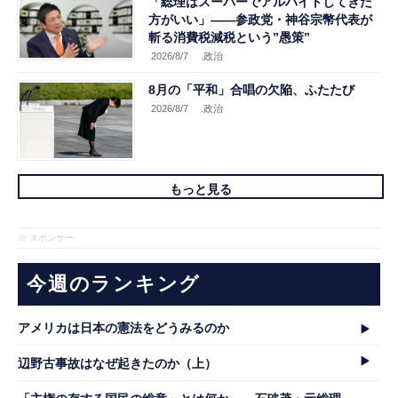
「総理はスーパーでアルバイトしてきた
方がいい」――参政党・神谷宗幣代表が
斬る消費税減税という”愚策”
2026/8/7
.政治
8月の「平和」合唱の欠陥、ふたたび
2026/8/7
.政治
もっと見る
※ スポンサー
今週のランキング
アメリカは日本の憲法をどうみるのか
辺野古事故はなぜ起きたのか（上）