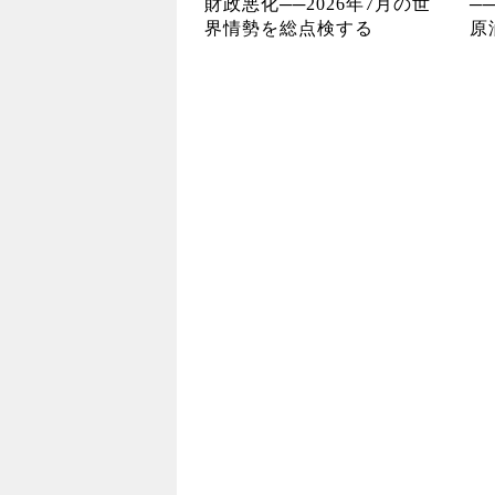
財政悪化──2026年7月の世
─
界情勢を総点検する
原