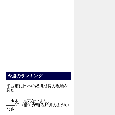
今週のランキング
印西市に日本の経済成長の現場を
見た
「玉木、元気ないよな」
――3G（爺）が斬る野党のふがい
なさ