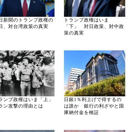
日新聞のトランプ政権の
トランプ政権はいま
日、対台湾政策の真実
「下」 対日政策、対中政
策の真実
ランプ政権はいま「上」
日銀1％利上げで得するの
ラン攻撃の理由とは
は誰か 銀行の利ざやと国
庫納付金を検証