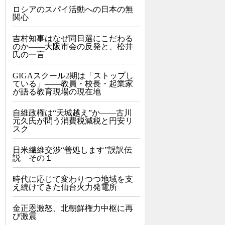
ロシアのスパイ活動への日本の無
関心
吉村知事はなぜ同日選にこだわる
のか――大阪市会の反発と、松井
氏の一言
GIGAスクール2期は「ストップし
ている」——教員・校長・起業家
が語る教育現場の現在地
自維政権は“天城越え”か――古川
元久氏が問う消費税減税と円安リ
スク
日米繊維交渉“善処します”誤訳伝
説 その１
時代に応じて変わりつつ地域を支
え続けてきた仙台火力発電所
金正恩激怒、北朝鮮権力中枢に再
び激震