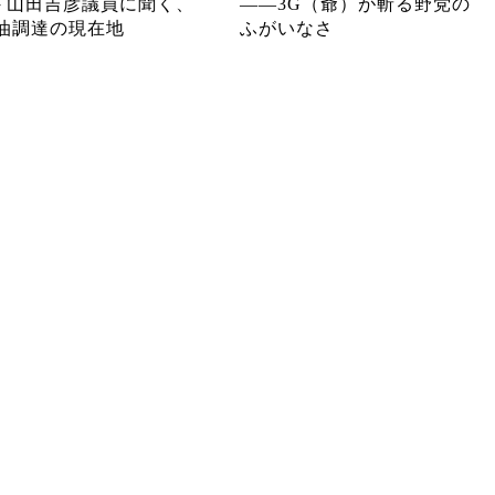
─ 山田吉彦議員に聞く、
――3G（爺）が斬る野党の
油調達の現在地
ふがいなさ