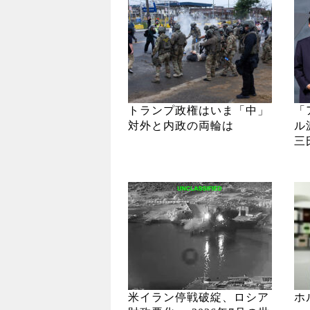
トランプ政権はいま「中」
「
対外と内政の両輪は
ル
三
米イラン停戦破綻、ロシア
ホ