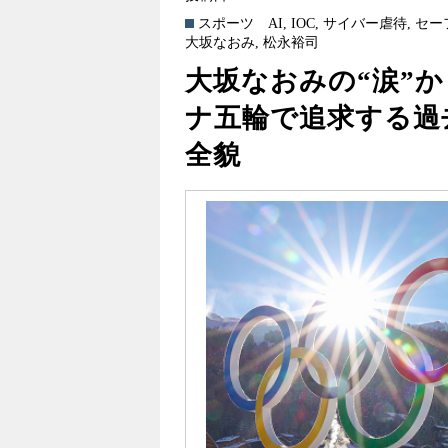
スポーツ
AI
,
IOC
,
サイバー虐待
,
セー
大坂なおみ
,
松永裕司
大坂なおみの“涙”か
ナ五輪で追求する過
全貌