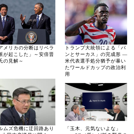
アメリカの分断はリベラ
トランプ大統領による「パ
派が起こした」～安倍晋
ンとサーカス」の完成形 ―
氏の見解～
米代表選手処分猶予が暴い
たワールドカップの政治利
用
ルムズ危機に迂回路あり
「玉木、元気ないよな」