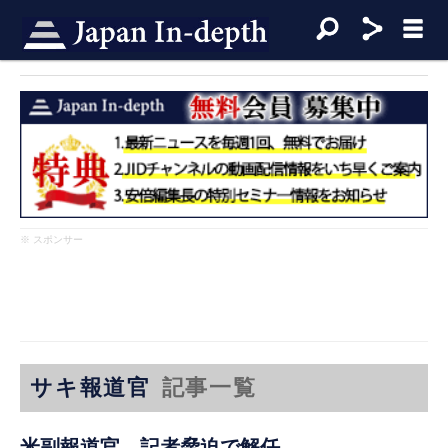
※ スポンサー
サキ報道官
記事一覧
米副報道官、記者脅迫で解任