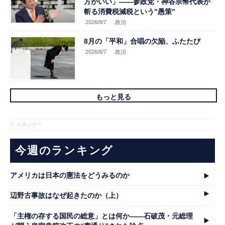
方がいい」――参政党・神谷宗幣代表が
斬る消費税減税という”愚策”
2026/8/7
.政治
8月の「平和」合唱の欠陥、ふたたび
2026/8/7
.政治
もっと見る
※ スポンサー
今週のランキング
アメリカは日本の憲法をどうみるのか
辺野古事故はなぜ起きたのか（上）
「主権の存する国民の総意」とは何か――石破茂・元総理