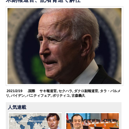
2021/2/19
.国際
サキ報道官
,
セクハラ
,
ダクロ副報道官
,
タラ・パルメ
リ
,
バイデン
,
バニティフェア
,
ポリティコ
,
古森義久
人気連載