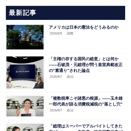
最新記事
アメリカは日本の憲法をどうみるのか
2026/8/8
.国際
「主権の存する国民の総意」とは何か
――石破茂・元総理が問う皇室典範改正
の“素通り”された論点
2026/8/7
.政治
「複数税率こそ諸悪の根源」――玉木雄
一郎代表が語る消費税減税の”落とし穴”
2026/8/7
.政治
「総理はスーパーでアルバイトしてきた