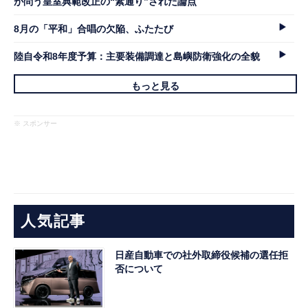
が問う皇室典範改正の“素通り”された論点
8月の「平和」合唱の欠陥、ふたたび
陸自令和8年度予算：主要装備調達と島嶼防衛強化の全貌
もっと見る
※ スポンサー
人気記事
日産自動車での社外取締役候補の選任拒
否について