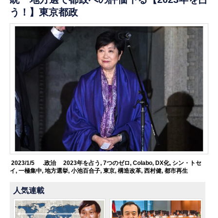
う！】東京都政
2023/1/5
.政治
2023年を占う
,
7つのゼロ
,
Colabo
,
DX化
,
シン・トセ
イ
,
一極集中
,
地方選挙
,
小池百合子
,
東京
,
構造改革
,
西村健
,
都市再生
人気連載