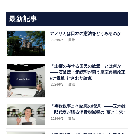
最新記事
アメリカは日本の憲法をどうみるのか
2026/8/8
.国際
「主権の存する国民の総意」とは何か
――石破茂・元総理が問う皇室典範改正
の“素通り”された論点
2026/8/7
.政治
「複数税率こそ諸悪の根源」――玉木雄
一郎代表が語る消費税減税の”落とし穴”
2026/8/7
.政治