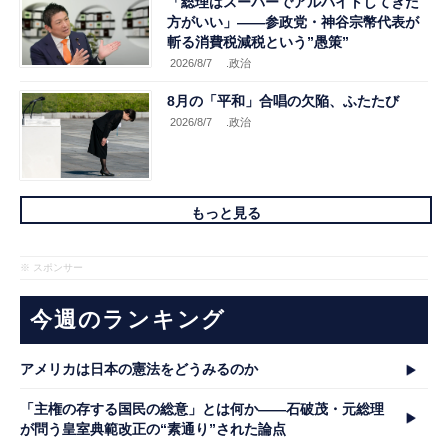
「総理はスーパーでアルバイトしてきた
方がいい」――参政党・神谷宗幣代表が
斬る消費税減税という”愚策”
2026/8/7
.政治
8月の「平和」合唱の欠陥、ふたたび
2026/8/7
.政治
もっと見る
※ スポンサー
今週のランキング
アメリカは日本の憲法をどうみるのか
「主権の存する国民の総意」とは何か――石破茂・元総理
が問う皇室典範改正の“素通り”された論点