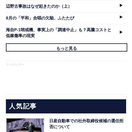
辺野古事故はなぜ起きたのか（上）
8月の「平和」合唱の欠陥、ふたたび
海自P-1哨戒機、事実上の「調達中止」も？高騰コストと
低稼働率の現実
もっと見る
※ スポンサー
人気記事
日産自動車での社外取締役候補の選任拒
否について